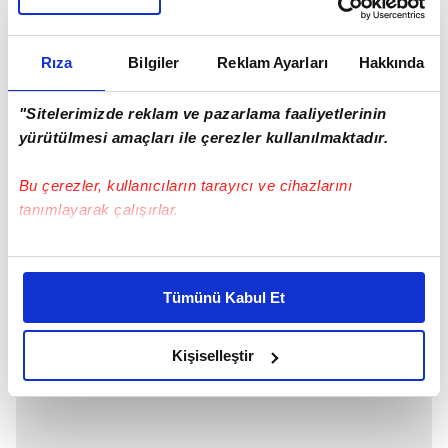
"EŞİM KIZLARINA AŞIK"
Eşi Mesut Özil için ise Amine Gülşe,
"Tam bir yol
arkadaşı... Hep yapıcı, hep pozitif. İnanılmaz
Rıza
Bilgiler
Reklam Ayarları
Hakkında
güzel bir eşim var. Mesut kızlarına aşık ve
düşkün bir baba. İnce ruhlu bir erkek. Ayrıca çok
"Sitelerimizde reklam ve pazarlama faaliyetlerinin
dürüst. Pat pat her şeyi söyler.
yürütülmesi amaçları ile çerezler kullanılmaktadır.
Bu çerezler, kullanıcıların tarayıcı ve cihazlarını
tanımlayarak çalışırlar.
Bu çerezlere izin vermeniz halinde sizlere özel
kişiselleştirilmiş reklamlar sunabilir, sayfalarımızda sizlere
Tümünü Kabul Et
daha iyi reklam deneyimi yaşatabiliriz. Bunu yaparken
amacımızın size daha iyi bir reklam deneyimi sunmak
olduğunu ve sizlere en iyi içerikleri sunabilmek adına
Kişiselleştir
elimizden gelen çabayı gösterdiğimizi ve bu noktada,
reklamların maliyetlerimizi karşılamak noktasında tek gelir
kalemimiz olduğunu sizlere hatırlatmak isteriz.