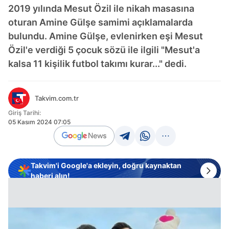
2019 yılında Mesut Özil ile nikah masasına
oturan Amine Gülşe samimi açıklamalarda
bulundu. Amine Gülşe, evlenirken eşi Mesut
Özil'e verdiği 5 çocuk sözü ile ilgili "Mesut'a
kalsa 11 kişilik futbol takımı kurar..." dedi.
Takvim.com.tr
Giriş Tarihi:
05 Kasım 2024 07:05
Takvim'i Google'a ekleyin, doğru kaynaktan
haberi alın!