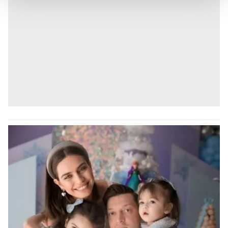
Her halükârda, kullanıcılar, bu çerezlere izin vermedikleri
takdirde, kullanıcılara hedefli reklamlar
gösterilmeyecektir."
Sizlere daha iyi bir hizmet sunabilmek için İnternet
Sitemizde kendimize ve üçüncü kişilere ait çerezler
kullanılmaktadır. Bu çerezler vasıtasıyla çeşitli kişisel
verileriniz işlenmekte olup gerekli olan çerezler bilgi
toplumu hizmetlerinin sunulması amacıyla
kullanılmaktadır. Diğer çerezler, sitemizin daha işlevsel
kılınması ve kişiselleştirilmesi ve sizlere yönelik
reklam/pazarlama faaliyetlerinin yapılması, amaçlarıyla
sınırlı olarak açık rızanız dahilinde kullanılacaktır.
Çerezlere ilişkin tercihlerinizi aşağıda yer alan panel
vasıtasıyla belirleyebilirsiniz. Çerezlere ilişkin detaylı bilgi
için Ayarlar butonuna tıklayabilir,
Çerez Bilgilendirme
Metnimizi
ziyaret edebilirsiniz.