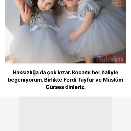
6698 sayılı Kişisel Verilerin Korunması Kanunu uyarınca
hazırlanmış Aydınlatma Metnimizi okumak ve sitemizde
ilgili mevzuata uygun olarak kullanılan çerezlerle ilgili bilgi
almak için lütfen
tıklayınız
.
Haksızlığa da çok kızar. Kocamı her haliyle
beğeniyorum. Birlikte Ferdi Tayfur ve Müslüm
Gürses dinleriz.