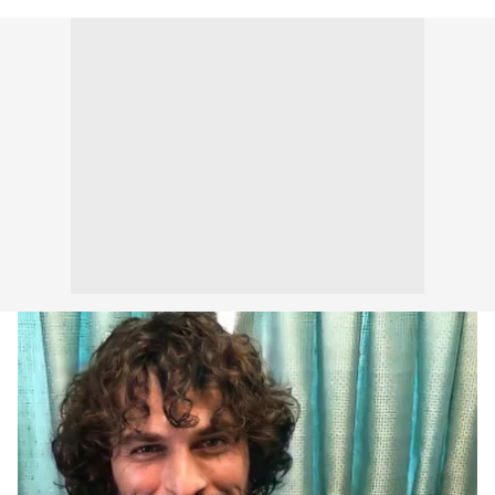
kullanılmaktadır. Bu çerezler vasıtasıyla çeşitli kişisel
verileriniz işlenmekte olup gerekli olan çerezler bilgi
toplumu hizmetlerinin sunulması amacıyla
kullanılmaktadır. Diğer çerezler, sitemizin daha işlevsel
kılınması ve kişiselleştirilmesi ve sizlere yönelik
reklam/pazarlama faaliyetlerinin yapılması, amaçlarıyla
sınırlı olarak açık rızanız dahilinde kullanılacaktır.
Çerezlere ilişkin tercihlerinizi aşağıda yer alan panel
vasıtasıyla belirleyebilirsiniz. Çerezlere ilişkin detaylı bilgi
için Ayarlar butonuna tıklayabilir,
Çerez Bilgilendirme
Metnimizi
ziyaret edebilirsiniz.
6698 sayılı Kişisel Verilerin Korunması Kanunu uyarınca
hazırlanmış Aydınlatma Metnimizi okumak ve sitemizde
ilgili mevzuata uygun olarak kullanılan çerezlerle ilgili bilgi
almak için lütfen
tıklayınız
.