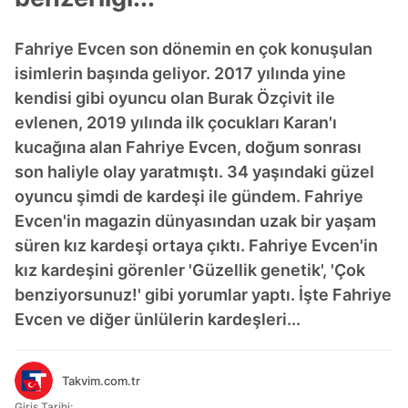
Fahriye Evcen son dönemin en çok konuşulan
isimlerin başında geliyor. 2017 yılında yine
kendisi gibi oyuncu olan Burak Özçivit ile
evlenen, 2019 yılında ilk çocukları Karan'ı
kucağına alan Fahriye Evcen, doğum sonrası
son haliyle olay yaratmıştı. 34 yaşındaki güzel
oyuncu şimdi de kardeşi ile gündem. Fahriye
Evcen'in magazin dünyasından uzak bir yaşam
süren kız kardeşi ortaya çıktı. Fahriye Evcen'in
kız kardeşini görenler 'Güzellik genetik', 'Çok
benziyorsunuz!' gibi yorumlar yaptı. İşte Fahriye
Evcen ve diğer ünlülerin kardeşleri...
Takvim.com.tr
Giriş Tarihi: