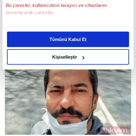
Bu çerezler, kullanıcıların tarayıcı ve cihazlarını
tanımlayarak çalışırlar.
Bu çerezlere izin vermeniz halinde sizlere özel
kişiselleştirilmiş reklamlar sunabilir, sayfalarımızda sizlere
Tümünü Kabul Et
daha iyi reklam deneyimi yaşatabiliriz. Bunu yaparken
amacımızın size daha iyi bir reklam deneyimi sunmak
olduğunu ve sizlere en iyi içerikleri sunabilmek adına
Kişiselleştir
elimizden gelen çabayı gösterdiğimizi ve bu noktada,
reklamların maliyetlerimizi karşılamak noktasında tek gelir
kalemimiz olduğunu sizlere hatırlatmak isteriz.
Her halükârda, kullanıcılar, bu çerezlere izin vermedikleri
takdirde, kullanıcılara hedefli reklamlar
gösterilmeyecektir."
Sizlere daha iyi bir hizmet sunabilmek için İnternet
Sitemizde kendimize ve üçüncü kişilere ait çerezler