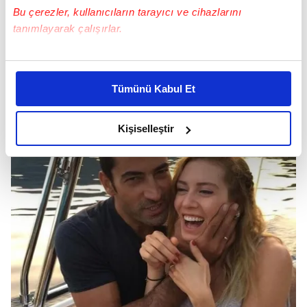
Bu çerezler, kullanıcıların tarayıcı ve cihazlarını
tanımlayarak çalışırlar.
Bu çerezlere izin vermeniz halinde sizlere özel
Sinem Kobal ve annesi Nuray Kobal
kişiselleştirilmiş reklamlar sunabilir, sayfalarımızda sizlere
Tümünü Kabul Et
daha iyi reklam deneyimi yaşatabiliriz. Bunu yaparken
amacımızın size daha iyi bir reklam deneyimi sunmak
olduğunu ve sizlere en iyi içerikleri sunabilmek adına
Kişiselleştir
elimizden gelen çabayı gösterdiğimizi ve bu noktada,
reklamların maliyetlerimizi karşılamak noktasında tek gelir
kalemimiz olduğunu sizlere hatırlatmak isteriz.
Her halükârda, kullanıcılar, bu çerezlere izin vermedikleri
takdirde, kullanıcılara hedefli reklamlar
gösterilmeyecektir."
Sizlere daha iyi bir hizmet sunabilmek için İnternet
Sitemizde kendimize ve üçüncü kişilere ait çerezler