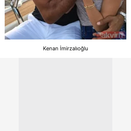
kullanılmaktadır. Bu çerezler vasıtasıyla çeşitli kişisel
verileriniz işlenmekte olup gerekli olan çerezler bilgi
toplumu hizmetlerinin sunulması amacıyla
kullanılmaktadır. Diğer çerezler, sitemizin daha işlevsel
kılınması ve kişiselleştirilmesi ve sizlere yönelik
reklam/pazarlama faaliyetlerinin yapılması, amaçlarıyla
sınırlı olarak açık rızanız dahilinde kullanılacaktır.
Kenan İmirzalıoğlu
Çerezlere ilişkin tercihlerinizi aşağıda yer alan panel
vasıtasıyla belirleyebilirsiniz. Çerezlere ilişkin detaylı bilgi
için Ayarlar butonuna tıklayabilir,
Çerez Bilgilendirme
Metnimizi
ziyaret edebilirsiniz.
6698 sayılı Kişisel Verilerin Korunması Kanunu uyarınca
hazırlanmış Aydınlatma Metnimizi okumak ve sitemizde
ilgili mevzuata uygun olarak kullanılan çerezlerle ilgili bilgi
almak için lütfen
tıklayınız
.