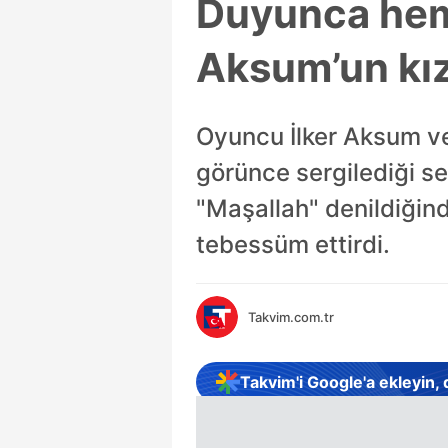
Duyunca heme
Aksum’un kız
Oyuncu İlker Aksum ve 
görünce sergilediği se
"Maşallah" denildiğind
tebessüm ettirdi.
Takvim.com.tr
Takvim'i Google'a ekleyin,