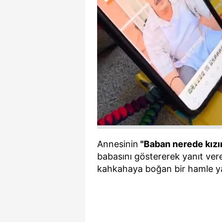
mevzuata uygun olarak kullanılan
Annesinin
"Baban nerede kız
babasını göstererek yanıt ver
kahkahaya boğan bir hamle ya