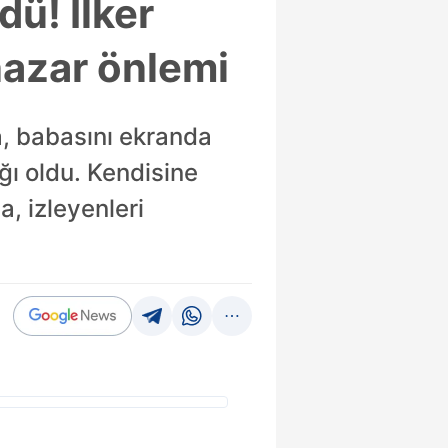
ü! İlker
nazar önlemi
a, babasını ekranda
ğı oldu. Kendisine
, izleyenleri