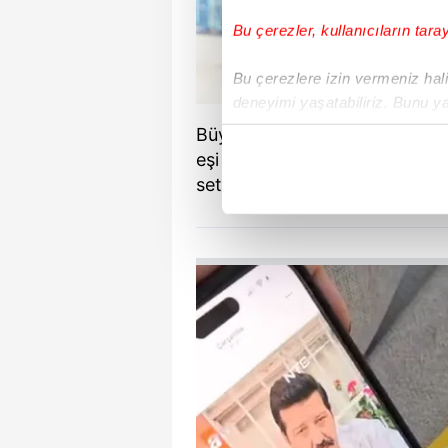
Bu çerezler, kullanıcıların tara
Bu çerezlere izin vermeniz halin
deneyimi yaşatabiliriz. Bunu y
içerikleri sunabilmek adına el
Büyük ilgi gören sevimli vide
noktasında tek gelir kalemimiz 
eşi İlker Aksum'un atv ekranla
setinden bir karesini kızına gö
Her halükârda, kullanıcılar, bu 
Sizlere daha iyi bir hizmet sun
çerezler vasıtasıyla çeşitli kiş
amacıyla kullanılmaktadır. Diğer
reklam/pazarlama faaliyetlerinin
Çerezlere ilişkin tercihlerinizi 
butonuna tıklayabilir,
Çerez Bi
6698 sayılı Kişisel Verilerin 