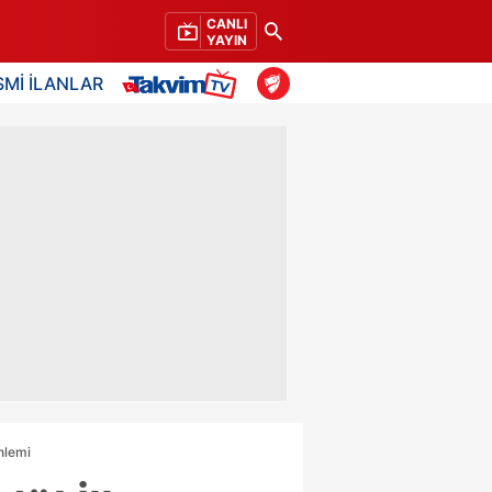
CANLI
YAYIN
SMİ İLANLAR
nlemi