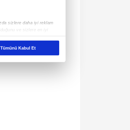
ızda sizlere daha iyi reklam
duğunu ve sizlere en iyi
liyetlerimizi karşılamak
Tümünü Kabul Et
ar gösterilmeyecektir."
çerezler kullanılmaktadır. Bu
u hizmetlerinin sunulması
i ve sizlere yönelik
nılacaktır.
kin detaylı bilgi için Ayarlar
ak ve sitemizde ilgili