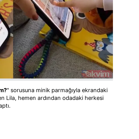
 çerezlerle ilgili bilgi almak için lütfen
tıklayınız
.
ım?
" sorusuna minik parmağıyla ekrandaki
en Lila, hemen ardından odadaki herkesi
ptı.