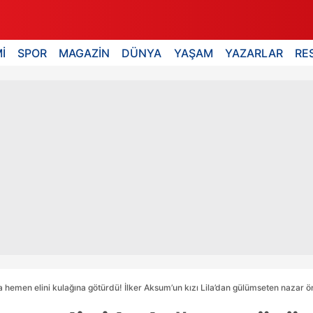
İ
SPOR
MAGAZİN
DÜNYA
YAŞAM
YAZARLAR
RE
hemen elini kulağına götürdü! İlker Aksum’un kızı Lila’dan gülümseten nazar ö