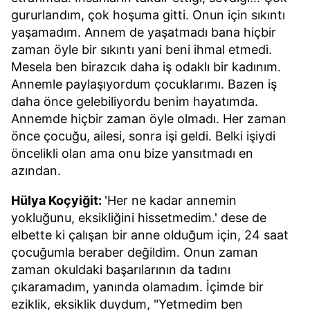
gururlandım, çok hoşuma gitti. Onun için sıkıntı
yaşamadım. Annem de yaşatmadı bana hiçbir
zaman öyle bir sıkıntı yani beni ihmal etmedi.
Mesela ben birazcık daha iş odaklı bir kadınım.
Annemle paylaşıyordum çocuklarımı. Bazen iş
daha önce gelebiliyordu benim hayatımda.
Annemde hiçbir zaman öyle olmadı. Her zaman
önce çocuğu, ailesi, sonra işi geldi. Belki işiydi
öncelikli olan ama onu bize yansıtmadı en
azından.
Hülya Koçyiğit:
'Her ne kadar annemin
yokluğunu, eksikliğini hissetmedim.' dese de
elbette ki çalışan bir anne olduğum için, 24 saat
çocuğumla beraber değildim. Onun zaman
zaman okuldaki başarılarının da tadını
çıkaramadım, yanında olamadım. İçimde bir
eziklik, eksiklik duydum, "Yetmedim ben