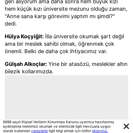
geri alıyorum ama daha sonra hem büyük kızı
hem küçük kızı üniversite mezunu olduğu zaman,
"Anne sana karşı görevimi yaptım mı şimdi?"
dedi.
Hülya Koçyiğit:
İlla üniversite okumak şart değil
ama bir meslek sahibi olmak, öğrenmek çok
önemli. Belki de daha çok ihtiyacımız var.
Gülşah Alkoçlar:
Yine bir atasözü, meslekler altın
bilezik kollarımızda.
6698 sayılı Kişisel Verilerin Korunması Kanunu uyarınca hazırlanmış
aydınlatma metnimizi okumak ve sitemizde ilgili mevzuata uygun
olarak kullanılan
çerezlerle
ilgili bilgi almak için lütfen
tıklayınız.