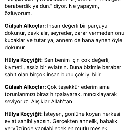
beraberdik ya dün." diyor. Ne yapayım,
özlüyorum.
Gülşah Alkoçlar:
İnsan değerli bir parçaya
dokunur, zevk alır, seyreder, zarar vermeden onu
kucaklar ve tutar ya, annem de bana aynen öyle
dokunur.
Hülya Koçyiğit:
Sen benim için çok değerli,
kıymetli, eşsiz bir evlatsın. Buna bizimle beraber
şahit olan birçok insan bunu çok iyi bilir.
Gülşah Alkoçlar:
Çok teşekkür ederim ama
torunlarımızı biraz hırpalayarak, mıncıklayarak
seviyoruz. Alışıklar Allah'tan.
Hülya Koçyiğit:
İsteyen, gönlüne koyan herkesi
evlat sahibi yapsın. Gerçekten annelik, babalık
yeryüzünde yapılabilecek en mutlu meslek.