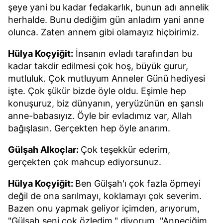
şeye yani bu kadar fedakarlık, bunun adı annelik
herhalde. Bunu dediğim gün anladım yani anne
olunca. Zaten annem gibi olamayız hiçbirimiz.
Hülya Koçyiğit:
İnsanın evladı tarafından bu
kadar takdir edilmesi çok hoş, büyük gurur,
mutluluk. Çok mutluyum Anneler Günü hediyesi
işte. Çok şükür bizde öyle oldu. Eşimle hep
konuşuruz, biz dünyanın, yeryüzünün en şanslı
anne-babasıyız. Öyle bir evladımız var, Allah
bağışlasın. Gerçekten hep öyle anarım.
Gülşah Alkoçlar:
Çok teşekkür ederim,
gerçekten çok mahcup ediyorsunuz.
Hülya Koçyiğit:
Ben Gülşah'ı çok fazla öpmeyi
değil de ona sarılmayı, koklamayı çok severim.
Bazen onu yapmak geliyor içimden, arıyorum,
"Gülşah seni çok özledim." diyorum. "Anneciğim