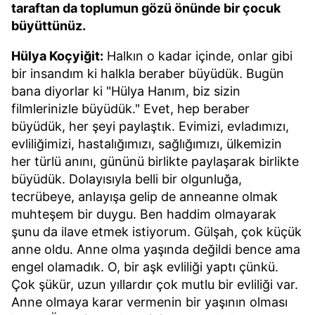
kullanılmaktadır. Bu çerezler vasıtasıyla çeşitli kişisel
taraftan da toplumun gözü önünde bir çocuk
verileriniz işlenmekte olup gerekli olan çerezler bilgi
büyüttünüz.
toplumu hizmetlerinin sunulması amacıyla
kullanılmaktadır. Diğer çerezler, sitemizin daha işlevsel
Hülya Koçyiğit:
Halkın o kadar içinde, onlar gibi
kılınması ve kişiselleştirilmesi ve sizlere yönelik
bir insandım ki halkla beraber büyüdük. Bugün
reklam/pazarlama faaliyetlerinin yapılması, amaçlarıyla
bana diyorlar ki "Hülya Hanım, biz sizin
sınırlı olarak açık rızanız dahilinde kullanılacaktır.
filmlerinizle büyüdük." Evet, hep beraber
büyüdük, her şeyi paylaştık. Evimizi, evladımızı,
Çerezlere ilişkin tercihlerinizi aşağıda yer alan panel
evliliğimizi, hastalığımızı, sağlığımızı, ülkemizin
vasıtasıyla belirleyebilirsiniz. Çerezlere ilişkin detaylı bilgi
her türlü anını, gününü birlikte paylaşarak birlikte
için Ayarlar butonuna tıklayabilir,
Çerez Bilgilendirme
büyüdük. Dolayısıyla belli bir olgunluğa,
Metnimizi
ziyaret edebilirsiniz.
tecrübeye, anlayışa gelip de anneanne olmak
muhteşem bir duygu. Ben haddim olmayarak
6698 sayılı Kişisel Verilerin Korunması Kanunu uyarınca
şunu da ilave etmek istiyorum. Gülşah, çok küçük
hazırlanmış Aydınlatma Metnimizi okumak ve sitemizde
anne oldu. Anne olma yaşında değildi bence ama
ilgili mevzuata uygun olarak kullanılan çerezlerle ilgili bilgi
engel olamadık. O, bir aşk evliliği yaptı çünkü.
almak için lütfen
tıklayınız
.
Çok şükür, uzun yıllardır çok mutlu bir evliliği var.
Anne olmaya karar vermenin bir yaşının olması