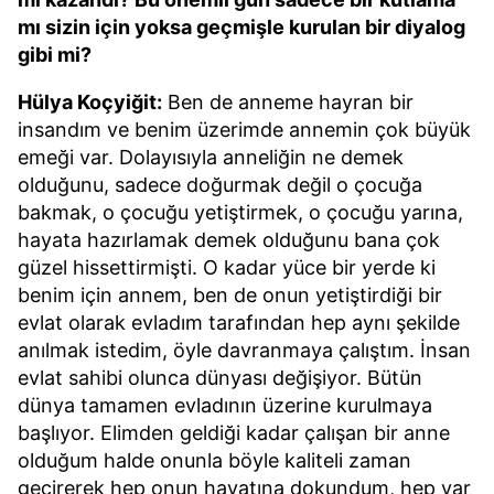
mı sizin için yoksa geçmişle kurulan bir diyalog
gibi mi?
Hülya Koçyiğit:
Ben de anneme hayran bir
insandım ve benim üzerimde annemin çok büyük
emeği var. Dolayısıyla anneliğin ne demek
olduğunu, sadece doğurmak değil o çocuğa
bakmak, o çocuğu yetiştirmek, o çocuğu yarına,
hayata hazırlamak demek olduğunu bana çok
güzel hissettirmişti. O kadar yüce bir yerde ki
benim için annem, ben de onun yetiştirdiği bir
evlat olarak evladım tarafından hep aynı şekilde
anılmak istedim, öyle davranmaya çalıştım. İnsan
evlat sahibi olunca dünyası değişiyor. Bütün
dünya tamamen evladının üzerine kurulmaya
başlıyor. Elimden geldiği kadar çalışan bir anne
olduğum halde onunla böyle kaliteli zaman
geçirerek hep onun hayatına dokundum, hep var