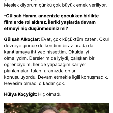
Meslek diyorum çünkü çok büyük emek veriliyor.
-Gülşah Hanım, annenizle çocukken birlikte
filmlerde rol aldınız. İleriki yaşlarda devam
etmeyi hiç düşünmediniz mi?
Gülşah Alkoçlar:
Evet, çok küçüktüm zaten. Okul
devreye girince de kendimi biraz orada da
kanıtlamaya ihtiyaç hissettim. Okulda iyi
olmalıydım. Derslerim de iyiydi, çalışkan bir
öğrenciydim. İleride yapacağım kariyer
planlamaları falan, aramızda onlar
konuşuluyordu. Devam etmekle ilgili konuşmadık.
Hevesim olmadı o kadar çok.
Hülya Koçyiğit:
Hiç olmadı.