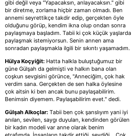
gibi değil veya "Yapacaksın, anlayacaksın." gibi
bir diretme, zorlama hiçbir zaman olmadı. Ben
annemi seyrettikçe takdir edip, gerçekten öyle
olduğunu görüp, kendim ikna olup ondan sonra
paylaşmaya başladım. Tabii ki çok küçük yaşlarda
paylaşmak istemiyorsun. Senin annen ama
sonradan paylaşmakla ilgili bir sıkıntı yaşamadım.
Hülya Koçyiğit:
Hatta halkla buluştuğumuz bir
güne Gülşah da gelmişti ve halkın bana olan
coşkun sevgisini görünce, "Anneciğim, çok hak
verdim sana. Gerçekten de sen halka öylesine
çok aitsin ki ben ancak bunu paylaşabilirim.
Benimsin diyemem. Paylaşabilirim evet." dedi.
Gülşah Alkoçlar:
Tabii ben çok şanslıyım yani iyi
anılan, sevilen, saygı duyulan, kendinden görülen
bir kadın modeli var anne olarak benim
etrafımda. İnsanların takdir ettiği, sevdiği... Çok