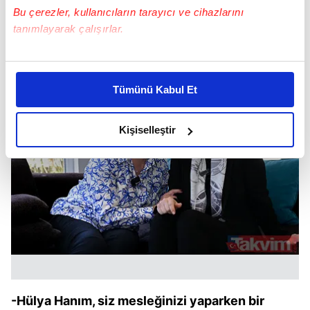
Bu çerezler, kullanıcıların tarayıcı ve cihazlarını
tanımlayarak çalışırlar.
Bu çerezlere izin vermeniz halinde sizlere özel
kişiselleştirilmiş reklamlar sunabilir, sayfalarımızda sizlere
Tümünü Kabul Et
daha iyi reklam deneyimi yaşatabiliriz. Bunu yaparken
amacımızın size daha iyi bir reklam deneyimi sunmak
olduğunu ve sizlere en iyi içerikleri sunabilmek adına
Kişiselleştir
elimizden gelen çabayı gösterdiğimizi ve bu noktada,
reklamların maliyetlerimizi karşılamak noktasında tek gelir
kalemimiz olduğunu sizlere hatırlatmak isteriz.
Her halükârda, kullanıcılar, bu çerezlere izin vermedikleri
takdirde, kullanıcılara hedefli reklamlar
gösterilmeyecektir."
Sizlere daha iyi bir hizmet sunabilmek için İnternet
Sitemizde kendimize ve üçüncü kişilere ait çerezler
-Hülya Hanım, siz mesleğinizi yaparken bir