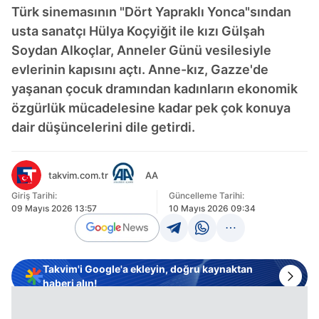
Türk sinemasının "Dört Yapraklı Yonca"sından
usta sanatçı Hülya Koçyiğit ile kızı Gülşah
Soydan Alkoçlar, Anneler Günü vesilesiyle
evlerinin kapısını açtı. Anne-kız, Gazze'de
yaşanan çocuk dramından kadınların ekonomik
özgürlük mücadelesine kadar pek çok konuya
dair düşüncelerini dile getirdi.
takvim.com.tr
AA
Giriş Tarihi:
Güncelleme Tarihi:
09 Mayıs 2026 13:57
10 Mayıs 2026 09:34
Takvim'i Google'a ekleyin, doğru kaynaktan
haberi alın!