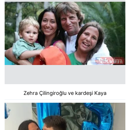
Zehra Çilingiroğlu
ve kardeşi Kaya