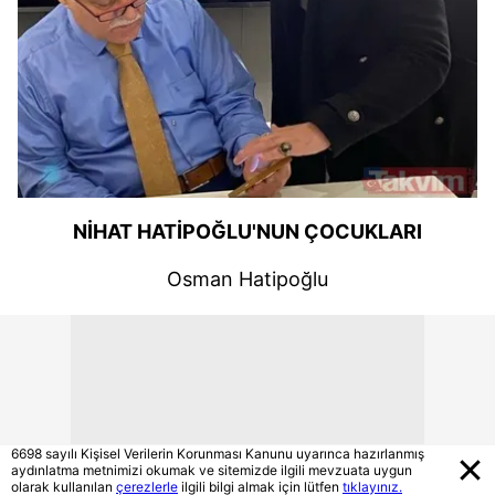
NİHAT HATİPOĞLU'NUN ÇOCUKLARI
Osman Hatipoğlu
6698 sayılı Kişisel Verilerin Korunması Kanunu uyarınca hazırlanmış
aydınlatma metnimizi okumak ve sitemizde ilgili mevzuata uygun
olarak kullanılan
çerezlerle
ilgili bilgi almak için lütfen
tıklayınız.