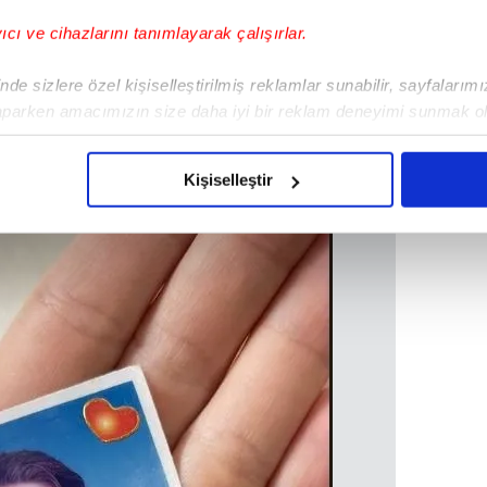
k dile getiren Erçel, sosyal medya hesabında
gününe özel bir paylaşımda bulundu.
yıcı ve cihazlarını tanımlayarak çalışırlar.
de sizlere özel kişiselleştirilmiş reklamlar sunabilir, sayfalarım
aparken amacımızın size daha iyi bir reklam deneyimi sunmak ol
imizden gelen çabayı gösterdiğimizi ve bu noktada, reklamların ma
olduğunu sizlere hatırlatmak isteriz.
Kişiselleştir
çerezlere izin vermedikleri takdirde, kullanıcılara hedefli reklaml
abilmek için İnternet Sitemizde kendimize ve üçüncü kişilere ait 
isel verileriniz işlenmekte olup gerekli olan çerezler bilgi toplum
 çerezler, sitemizin daha işlevsel kılınması ve kişiselleştirilmes
 yapılması, amaçlarıyla sınırlı olarak açık rızanız dahilinde kulla
aşağıda yer alan panel vasıtasıyla belirleyebilirsiniz. Çerezlere iliş
lgilendirme Metnimizi
ziyaret edebilirsiniz.
Korunması Kanunu uyarınca hazırlanmış Aydınlatma Metnimizi okum