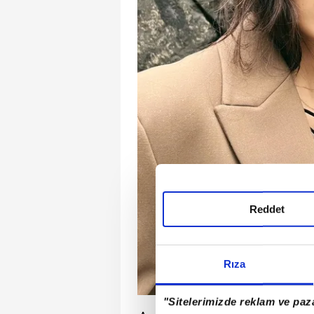
Reddet
Rıza
"Sitelerimizde reklam ve paza