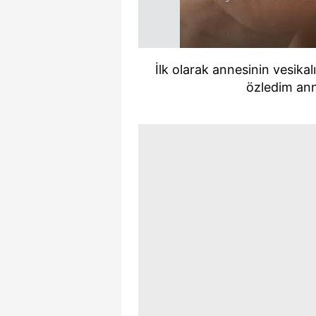
İlk olarak annesinin vesika
özledim anne