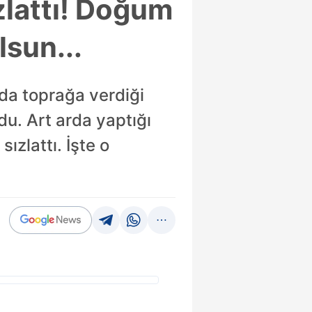
zlattı! Doğum
lsun...
da toprağa verdiği
u. Art arda yaptığı
zlattı. İşte o