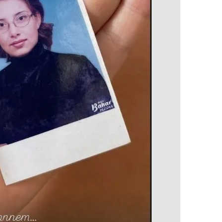
 çerezlerle ilgili bilgi almak için lütfen
tıklayınız
.