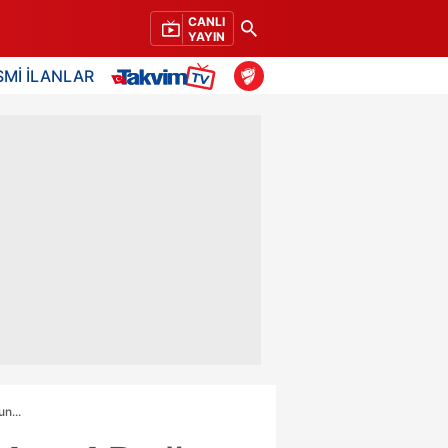
CANLI
YAYIN
SMİ İLANLAR
n...