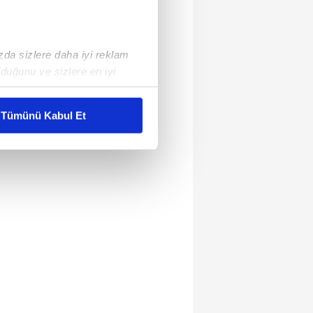
ızda sizlere daha iyi reklam
duğunu ve sizlere en iyi
liyetlerimizi karşılamak
Tümünü Kabul Et
ar gösterilmeyecektir."
çerezler kullanılmaktadır. Bu
u hizmetlerinin sunulması
i ve sizlere yönelik
nılacaktır.
kin detaylı bilgi için Ayarlar
ak ve sitemizde ilgili