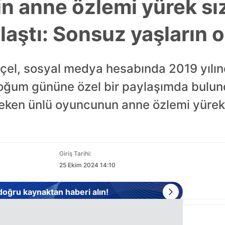
in anne özlemi yürek sı
aştı: Sonsuz yaşların o
el, sosyal medya hesabında 2019 yılın
 doğum gününe özel bir paylaşımda bulund
eken ünlü oyuncunun anne özlemi yürek sı
Giriş Tarihi:
25 Ekim 2024 14:10
 doğru kaynaktan haberi alın!