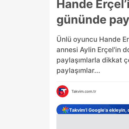
Hande Erçel’
gününde payl
Ünlü oyuncu Hande Erç
annesi Aylin Erçel'in
paylaşımlarla dikkat ç
paylaşımlar...
Takvim.com.tr
Takvim'i Google'a ekleyin,