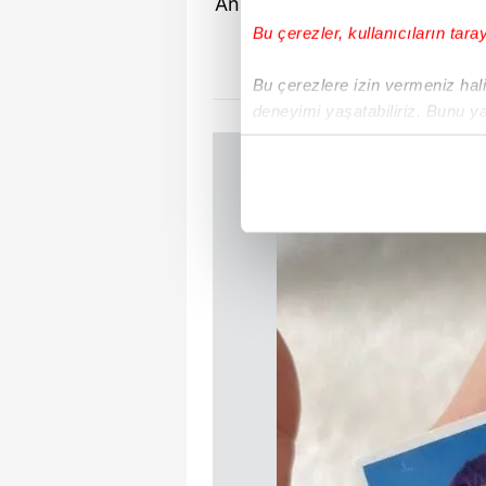
Annesine olan özlemini sık sı
Aylin Erçel'in doğum 
Bu çerezler, kullanıcıların tara
Bu çerezlere izin vermeniz halin
deneyimi yaşatabiliriz. Bunu y
içerikleri sunabilmek adına el
noktasında tek gelir kalemimiz 
Her halükârda, kullanıcılar, bu 
Sizlere daha iyi bir hizmet sun
çerezler vasıtasıyla çeşitli kiş
amacıyla kullanılmaktadır. Diğer
reklam/pazarlama faaliyetlerinin
Çerezlere ilişkin tercihlerinizi 
butonuna tıklayabilir,
Çerez Bi
6698 sayılı Kişisel Verilerin 