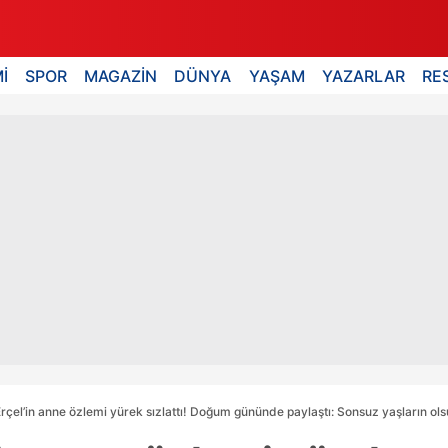
İ
SPOR
MAGAZİN
DÜNYA
YAŞAM
YAZARLAR
RE
çel’in anne özlemi yürek sızlattı! Doğum gününde paylaştı: Sonsuz yaşların olsu