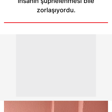
insanın şüphelenmesi bile
zorlaşıyordu.