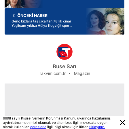
ÖNCEKİ HABER
Genç kızlara taş çıkartan 78'lik çınar!
Yeşilçam yıldızı Hülya Koçyiğit spor
salonundan paylaştı
Buse Sarı
Takvim.com.tr
Magazin
6698 sayılı Kişisel Verilerin Korunması Kanunu uyarınca hazırlanmış
aydınlatma metnimizi okumak ve sitemizde ilgili mevzuata uygun
olarak kullanılan
çerezlerle
ilgili bilgi almak için lütfen
tıklayınız.