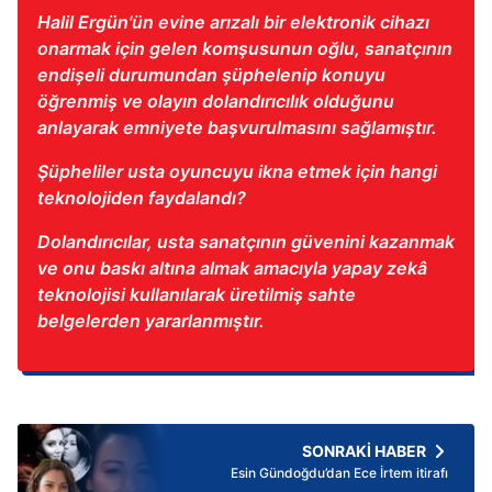
Halil Ergün'ün evine arızalı bir elektronik cihazı
onarmak için gelen komşusunun oğlu, sanatçının
endişeli durumundan şüphelenip konuyu
öğrenmiş ve olayın dolandırıcılık olduğunu
anlayarak emniyete başvurulmasını sağlamıştır.
Şüpheliler usta oyuncuyu ikna etmek için hangi
teknolojiden faydalandı?
Dolandırıcılar, usta sanatçının güvenini kazanmak
ve onu baskı altına almak amacıyla yapay zekâ
teknolojisi kullanılarak üretilmiş sahte
belgelerden yararlanmıştır.
SONRAKİ HABER
Esin Gündoğdu’dan Ece İrtem itirafı