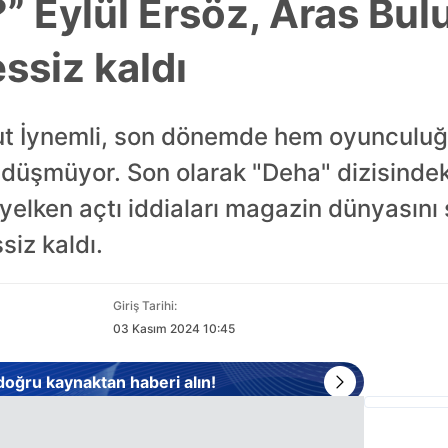
?” Eylül Ersöz, Aras Bul
essiz kaldı
ut İynemli, son dönemde hem oyunculuğ
üşmüyor. Son olarak "Deha" dizisindeki 
a yelken açtı iddiaları magazin dünyasını
siz kaldı.
Giriş Tarihi:
03 Kasım 2024 10:45
 doğru kaynaktan haberi alın!