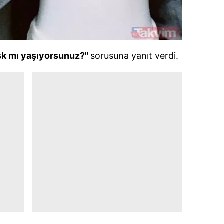
 çerezlerle ilgili bilgi almak için lütfen
tıklayınız
.
aşk mı yaşıyorsunuz?"
sorusuna yanıt verdi.