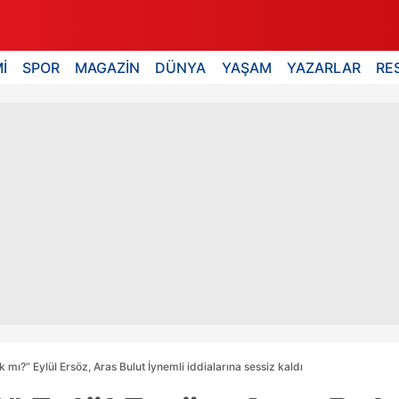
İ
SPOR
MAGAZİN
DÜNYA
YAŞAM
YAZARLAR
RE
şk mı?” Eylül Ersöz, Aras Bulut İynemli iddialarına sessiz kaldı