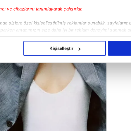
yıcı ve cihazlarını tanımlayarak çalışırlar.
de sizlere özel kişiselleştirilmiş reklamlar sunabilir, sayfalarım
aparken amacımızın size daha iyi bir reklam deneyimi sunmak ol
imizden gelen çabayı gösterdiğimizi ve bu noktada, reklamların ma
olduğunu sizlere hatırlatmak isteriz.
Kişiselleştir
çerezlere izin vermedikleri takdirde, kullanıcılara hedefli reklaml
abilmek için İnternet Sitemizde kendimize ve üçüncü kişilere ait 
isel verileriniz işlenmekte olup gerekli olan çerezler bilgi toplum
 çerezler, sitemizin daha işlevsel kılınması ve kişiselleştirilmes
 yapılması, amaçlarıyla sınırlı olarak açık rızanız dahilinde kulla
aşağıda yer alan panel vasıtasıyla belirleyebilirsiniz. Çerezlere iliş
lgilendirme Metnimizi
ziyaret edebilirsiniz.
Korunması Kanunu uyarınca hazırlanmış Aydınlatma Metnimizi okum