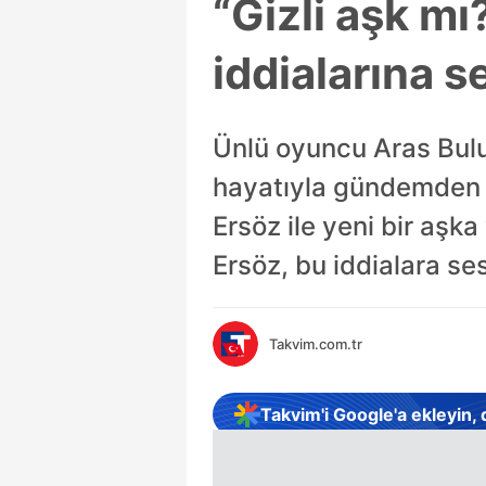
“Gizli aşk mı
iddialarına s
Ünlü oyuncu Aras Bul
hayatıyla gündemden d
Ersöz ile yeni bir aşk
Ersöz, bu iddialara ses
Takvim.com.tr
Takvim'i Google'a ekleyin,