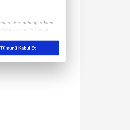
ızda sizlere daha iyi reklam
duğunu ve sizlere en iyi
liyetlerimizi karşılamak
Tümünü Kabul Et
ar gösterilmeyecektir."
çerezler kullanılmaktadır. Bu
u hizmetlerinin sunulması
i ve sizlere yönelik
nılacaktır.
kin detaylı bilgi için Ayarlar
ak ve sitemizde ilgili