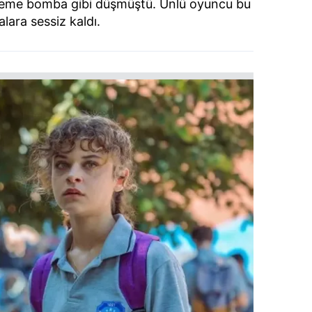
ündeme bomba gibi düşmüştü. Ünlü oyuncu bu
alara sessiz kaldı.