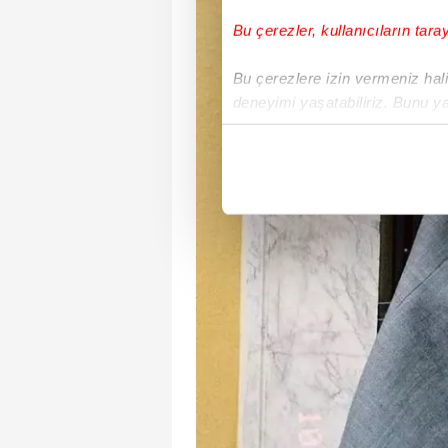
Bu çerezler, kullanıcıların tara
Bu çerezlere izin vermeniz halin
deneyimi yaşatabiliriz. Bunu y
içerikleri sunabilmek adına el
noktasında tek gelir kalemimiz 
Her halükârda, kullanıcılar, bu 
Sizlere daha iyi bir hizmet sun
çerezler vasıtasıyla çeşitli kiş
amacıyla kullanılmaktadır. Diğer
reklam/pazarlama faaliyetlerinin
Çerezlere ilişkin tercihlerinizi 
butonuna tıklayabilir,
Çerez Bi
6698 sayılı Kişisel Verilerin 