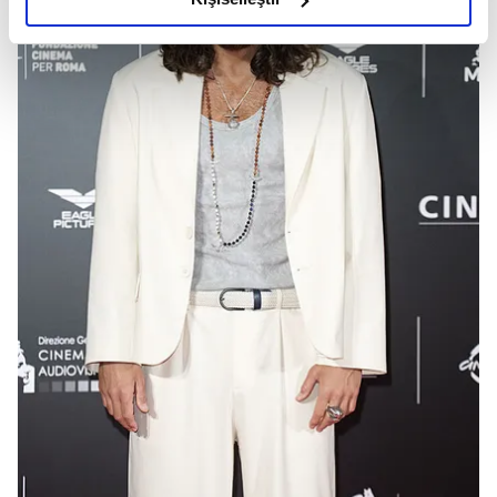
elimizden gelen çabayı gösterdiğimizi ve bu noktada,
reklamların maliyetlerimizi karşılamak noktasında tek gelir
kalemimiz olduğunu sizlere hatırlatmak isteriz.
Her halükârda, kullanıcılar, bu çerezlere izin vermedikleri
takdirde, kullanıcılara hedefli reklamlar
gösterilmeyecektir."
Sizlere daha iyi bir hizmet sunabilmek için İnternet
Sitemizde kendimize ve üçüncü kişilere ait çerezler
kullanılmaktadır. Bu çerezler vasıtasıyla çeşitli kişisel
verileriniz işlenmekte olup gerekli olan çerezler bilgi
toplumu hizmetlerinin sunulması amacıyla
kullanılmaktadır. Diğer çerezler, sitemizin daha işlevsel
kılınması ve kişiselleştirilmesi ve sizlere yönelik
reklam/pazarlama faaliyetlerinin yapılması, amaçlarıyla
sınırlı olarak açık rızanız dahilinde kullanılacaktır.