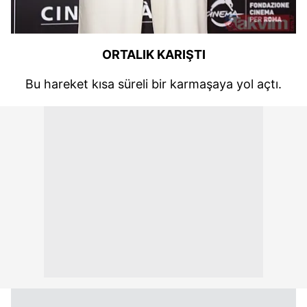
Çerezlere ilişkin tercihlerinizi aşağıda yer alan panel
vasıtasıyla belirleyebilirsiniz. Çerezlere ilişkin detaylı bilgi
için Ayarlar butonuna tıklayabilir,
Çerez Bilgilendirme
Metnimizi
ziyaret edebilirsiniz.
ORTALIK KARIŞTI
Bu hareket kısa süreli bir karmaşaya yol açtı.
6698 sayılı Kişisel Verilerin Korunması Kanunu uyarınca
hazırlanmış Aydınlatma Metnimizi okumak ve sitemizde
ilgili mevzuata uygun olarak kullanılan çerezlerle ilgili bilgi
almak için lütfen
tıklayınız
.