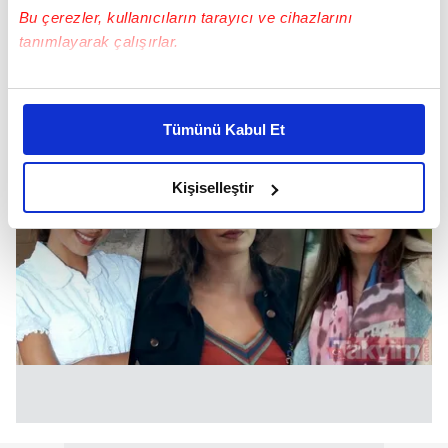
Bu çerezler, kullanıcıların tarayıcı ve cihazlarını
NESLİHAN ATAGÜL
tanımlayarak çalışırlar.
Bu çerezlere izin vermeniz halinde sizlere özel
kişiselleştirilmiş reklamlar sunabilir, sayfalarımızda sizlere
Tümünü Kabul Et
daha iyi reklam deneyimi yaşatabiliriz. Bunu yaparken
amacımızın size daha iyi bir reklam deneyimi sunmak
olduğunu ve sizlere en iyi içerikleri sunabilmek adına
Kişiselleştir
elimizden gelen çabayı gösterdiğimizi ve bu noktada,
reklamların maliyetlerimizi karşılamak noktasında tek gelir
kalemimiz olduğunu sizlere hatırlatmak isteriz.
Her halükârda, kullanıcılar, bu çerezlere izin vermedikleri
takdirde, kullanıcılara hedefli reklamlar
gösterilmeyecektir."
Sizlere daha iyi bir hizmet sunabilmek için İnternet
Sitemizde kendimize ve üçüncü kişilere ait çerezler