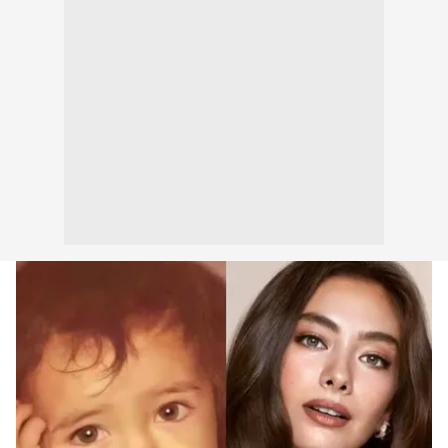
kullanılmaktadır. Bu çerezler vasıtasıyla çeşitli kişisel
verileriniz işlenmekte olup gerekli olan çerezler bilgi
toplumu hizmetlerinin sunulması amacıyla
kullanılmaktadır. Diğer çerezler, sitemizin daha işlevsel
kılınması ve kişiselleştirilmesi ve sizlere yönelik
reklam/pazarlama faaliyetlerinin yapılması, amaçlarıyla
sınırlı olarak açık rızanız dahilinde kullanılacaktır.
Çerezlere ilişkin tercihlerinizi aşağıda yer alan panel
vasıtasıyla belirleyebilirsiniz. Çerezlere ilişkin detaylı bilgi
için Ayarlar butonuna tıklayabilir,
Çerez Bilgilendirme
Metnimizi
ziyaret edebilirsiniz.
6698 sayılı Kişisel Verilerin Korunması Kanunu uyarınca
hazırlanmış Aydınlatma Metnimizi okumak ve sitemizde
ilgili mevzuata uygun olarak kullanılan çerezlerle ilgili bilgi
almak için lütfen
tıklayınız
.