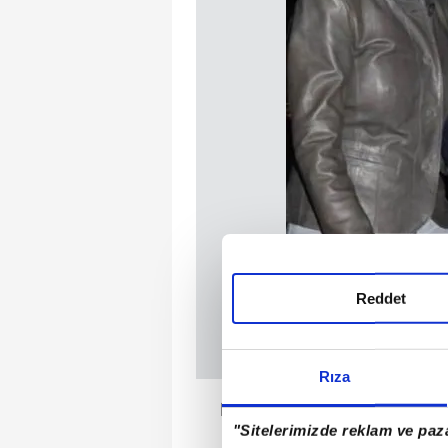
Reddet
Rıza
Hadise'nin Ebru Gündeş'in e
"Sitelerimizde reklam ve paza
çıkanlar geçtiğimi