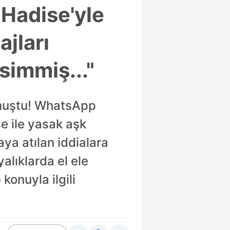
 Hadise'yle
ajları
simmiş..."
konuştu! WhatsApp
se ile yasak aşk
ya atılan iddialara
yalıklarda el ele
onuyla ilgili