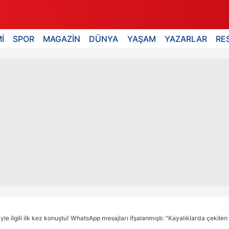
İ
SPOR
MAGAZİN
DÜNYA
YAŞAM
YAZARLAR
RE
e ilgili ilk kez konuştu! WhatsApp mesajları ifşalanmıştı: "Kayalıklarda çekilen 