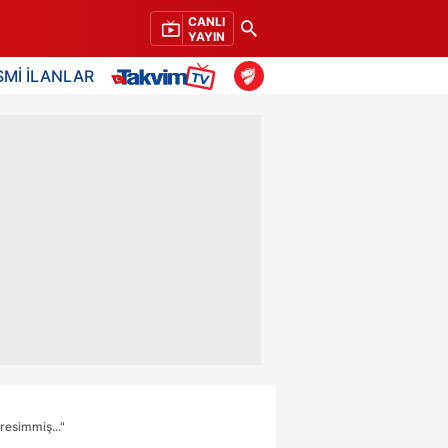
CANLI
YAYIN
SMİ İLANLAR
resimmiş..."