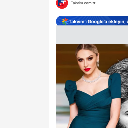
Takvim.com.tr
Takvim'i Google'a ekleyin,