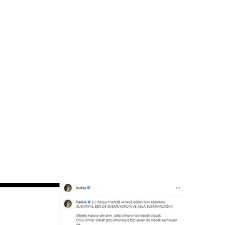
 çerezlerle ilgili bilgi almak için lütfen
tıklayınız
.