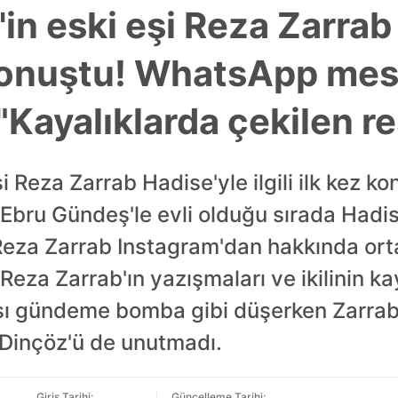
in eski eşi Reza Zarrab
z konuştu! WhatsApp mes
 "Kayalıklarda çekilen re
i Reza Zarrab Hadise'yle ilgili ilk kez 
, Ebru Gündeş'le evli olduğu sırada Hadi
Reza Zarrab Instagram'dan hakkında orta
 Reza Zarrab'ın yazışmaları ve ikilinin ka
sı gündeme bomba gibi düşerken Zarrab k
 Dinçöz'ü de unutmadı.
Giriş Tarihi:
Güncelleme Tarihi: