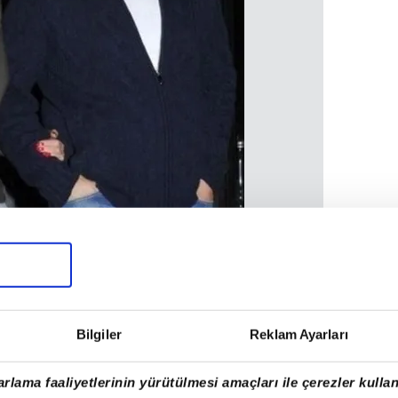
Bilgiler
Reklam Ayarları
ski eşi Reza Zarrab'la aşkına dair ortaya
rlama faaliyetlerinin yürütülmesi amaçları ile çerezler kullan
z haftalarda ortalığı karıştırdı.