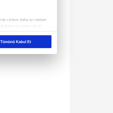
ızda sizlere daha iyi reklam
duğunu ve sizlere en iyi
liyetlerimizi karşılamak
Tümünü Kabul Et
ar gösterilmeyecektir."
çerezler kullanılmaktadır. Bu
u hizmetlerinin sunulması
i ve sizlere yönelik
nılacaktır.
kin detaylı bilgi için Ayarlar
ak ve sitemizde ilgili