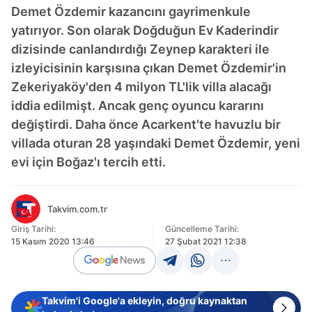
Demet Özdemir kazancını gayrimenkule
yatırıyor. Son olarak Doğduğun Ev Kaderindir
dizisinde canlandırdığı Zeynep karakteri ile
izleyicisinin karşısına çıkan Demet Özdemir'in
Zekeriyaköy'den 4 milyon TL'lik villa alacağı
iddia edilmişt. Ancak genç oyuncu kararını
değiştirdi. Daha önce Acarkent'te havuzlu bir
villada oturan 28 yaşındaki Demet Özdemir, yeni
evi için Boğaz'ı tercih etti.
Takvim.com.tr
Giriş Tarihi:
Güncelleme Tarihi:
15 Kasım 2020 13:46
27 Şubat 2021 12:38
Takvim'i Google'a ekleyin, doğru kaynaktan