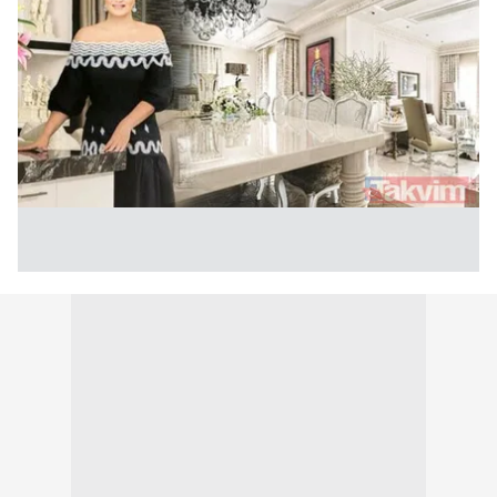
kullanılmaktadır. Bu çerezler vasıtasıyla çeşitli kişisel
verileriniz işlenmekte olup gerekli olan çerezler bilgi
toplumu hizmetlerinin sunulması amacıyla
kullanılmaktadır. Diğer çerezler, sitemizin daha işlevsel
kılınması ve kişiselleştirilmesi ve sizlere yönelik
reklam/pazarlama faaliyetlerinin yapılması, amaçlarıyla
sınırlı olarak açık rızanız dahilinde kullanılacaktır.
Çerezlere ilişkin tercihlerinizi aşağıda yer alan panel
vasıtasıyla belirleyebilirsiniz. Çerezlere ilişkin detaylı bilgi
için Ayarlar butonuna tıklayabilir,
Çerez Bilgilendirme
Metnimizi
ziyaret edebilirsiniz.
6698 sayılı Kişisel Verilerin Korunması Kanunu uyarınca
hazırlanmış Aydınlatma Metnimizi okumak ve sitemizde
ilgili mevzuata uygun olarak kullanılan çerezlerle ilgili bilgi
almak için lütfen
tıklayınız
.