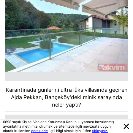
Karantinada günlerini ultra lüks villasında geçiren
Ajda Pekkan, Bahçeköy'deki minik sarayında
neler yaptı?
6698 sayılı Kişisel Verilerin Korunması Kanunu uyarınca hazırlanmış
aydınlatma metnimizi okumak ve sitemizde ilgili mevzuata uygun
olarak kullanılan
çerezlerle
ilgili bilgi almak için lütfen
tıklayınız.