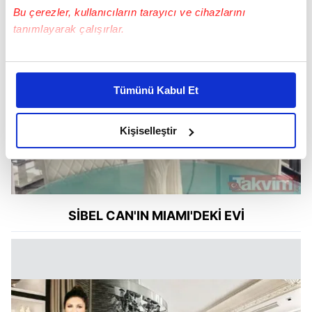
Bu çerezler, kullanıcıların tarayıcı ve cihazlarını
tanımlayarak çalışırlar.
Bu çerezlere izin vermeniz halinde sizlere özel
kişiselleştirilmiş reklamlar sunabilir, sayfalarımızda sizlere
Tümünü Kabul Et
daha iyi reklam deneyimi yaşatabiliriz. Bunu yaparken
amacımızın size daha iyi bir reklam deneyimi sunmak
olduğunu ve sizlere en iyi içerikleri sunabilmek adına
Kişiselleştir
elimizden gelen çabayı gösterdiğimizi ve bu noktada,
reklamların maliyetlerimizi karşılamak noktasında tek gelir
kalemimiz olduğunu sizlere hatırlatmak isteriz.
Her halükârda, kullanıcılar, bu çerezlere izin vermedikleri
SİBEL CAN'IN MIAMI'DEKİ EVİ
takdirde, kullanıcılara hedefli reklamlar
gösterilmeyecektir."
Sizlere daha iyi bir hizmet sunabilmek için İnternet
Sitemizde kendimize ve üçüncü kişilere ait çerezler