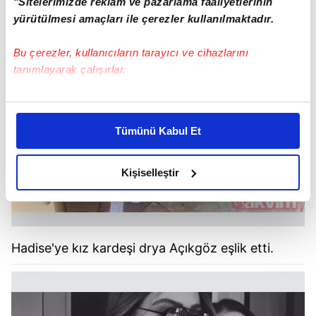
"Sitelerimizde reklam ve pazarlama faaliyetlerinin
yürütülmesi amaçları ile çerezler kullanılmaktadır.
Bu çerezler, kullanıcıların tarayıcı ve cihazlarını
tanımlayarak çalışırlar.
Bu çerezlere izin vermeniz halinde sizlere özel
kişiselleştirilmiş reklamlar sunabilir, sayfalarımızda sizlere
Tümünü Kabul Et
daha iyi reklam deneyimi yaşatabiliriz. Bunu yaparken
amacımızın size daha iyi bir reklam deneyimi sunmak
olduğunu ve sizlere en iyi içerikleri sunabilmek adına
Kişiselleştir
elimizden gelen çabayı gösterdiğimizi ve bu noktada,
reklamların maliyetlerimizi karşılamak noktasında tek gelir
kalemimiz olduğunu sizlere hatırlatmak isteriz.
Hadise'ye kız kardeşi drya Açıkgöz eşlik etti.
Her halükârda, kullanıcılar, bu çerezlere izin vermedikleri
takdirde, kullanıcılara hedefli reklamlar
gösterilmeyecektir."