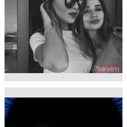
Sizlere daha iyi bir hizmet sunabilmek için İnternet
Sitemizde kendimize ve üçüncü kişilere ait çerezler
kullanılmaktadır. Bu çerezler vasıtasıyla çeşitli kişisel
verileriniz işlenmekte olup gerekli olan çerezler bilgi
toplumu hizmetlerinin sunulması amacıyla
kullanılmaktadır. Diğer çerezler, sitemizin daha işlevsel
kılınması ve kişiselleştirilmesi ve sizlere yönelik
reklam/pazarlama faaliyetlerinin yapılması, amaçlarıyla
sınırlı olarak açık rızanız dahilinde kullanılacaktır.
Çerezlere ilişkin tercihlerinizi aşağıda yer alan panel
vasıtasıyla belirleyebilirsiniz. Çerezlere ilişkin detaylı bilgi
için Ayarlar butonuna tıklayabilir,
Çerez Bilgilendirme
Metnimizi
ziyaret edebilirsiniz.
6698 sayılı Kişisel Verilerin Korunması Kanunu uyarınca
hazırlanmış Aydınlatma Metnimizi okumak ve sitemizde
ilgili mevzuata uygun olarak kullanılan çerezlerle ilgili bilgi
almak için lütfen
tıklayınız
.