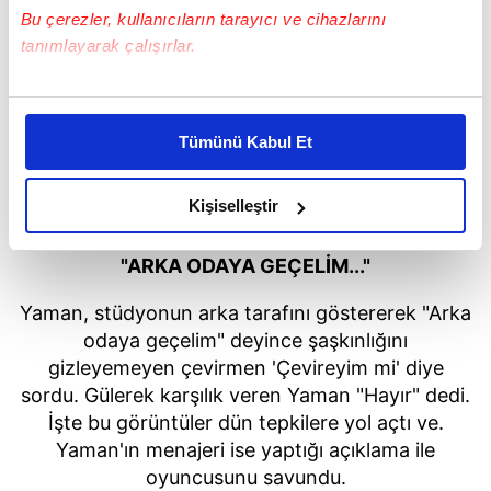
Bu çerezler, kullanıcıların tarayıcı ve cihazlarını
tanımlayarak çalışırlar.
Bu çerezlere izin vermeniz halinde sizlere özel
kişiselleştirilmiş reklamlar sunabilir, sayfalarımızda sizlere
Tümünü Kabul Et
daha iyi reklam deneyimi yaşatabiliriz. Bunu yaparken
amacımızın size daha iyi bir reklam deneyimi sunmak
olduğunu ve sizlere en iyi içerikleri sunabilmek adına
Kişiselleştir
elimizden gelen çabayı gösterdiğimizi ve bu noktada,
reklamların maliyetlerimizi karşılamak noktasında tek gelir
"ARKA ODAYA GEÇELİM..."
kalemimiz olduğunu sizlere hatırlatmak isteriz.
Yaman, stüdyonun arka tarafını göstererek "Arka
Her halükârda, kullanıcılar, bu çerezlere izin vermedikleri
odaya geçelim" deyince şaşkınlığını
takdirde, kullanıcılara hedefli reklamlar
gizleyemeyen çevirmen 'Çevireyim
mi'
diye
gösterilmeyecektir."
sordu. Gülerek karşılık veren Yaman "Hayır" dedi.
İşte bu görüntüler dün tepkilere yol açtı ve.
Sizlere daha iyi bir hizmet sunabilmek için İnternet
Yaman'ın
menajeri ise yaptığı açıklama ile
Sitemizde kendimize ve üçüncü kişilere ait çerezler
oyuncusunu savundu.