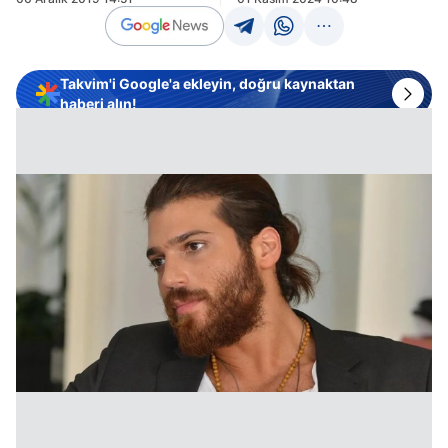
Takvim'i Google'a ekleyin, doğru kaynaktan
haberi alın!