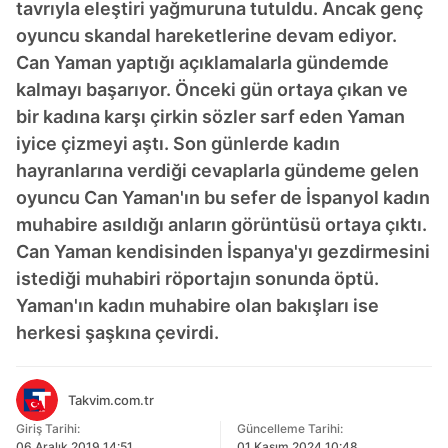
tavrıyla eleştiri yağmuruna tutuldu. Ancak genç
oyuncu skandal hareketlerine devam ediyor.
Can Yaman yaptığı açıklamalarla gündemde
kalmayı başarıyor. Önceki gün ortaya çıkan ve
bir kadına karşı çirkin sözler sarf eden Yaman
iyice çizmeyi aştı. Son günlerde kadın
hayranlarına verdiği cevaplarla gündeme gelen
oyuncu Can Yaman'ın bu sefer de İspanyol kadın
muhabire asıldığı anların görüntüsü ortaya çıktı.
Can Yaman kendisinden İspanya'yı gezdirmesini
istediği muhabiri röportajın sonunda öptü.
Yaman'ın kadın muhabire olan bakışları ise
herkesi şaşkına çevirdi.
Takvim.com.tr
Giriş Tarihi:
Güncelleme Tarihi:
06 Aralık 2019 14:51
01 Kasım 2024 10:48