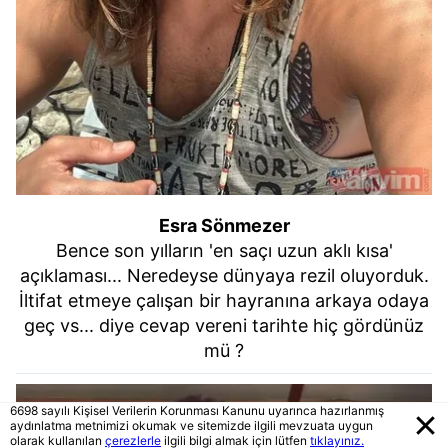
Esra Sönmezer
Bence son yılların 'en saçı uzun aklı kısa'
açıklaması... Neredeyse dünyaya rezil oluyorduk.
İltifat etmeye çalışan bir hayranına arkaya odaya
geç vs... diye cevap vereni tarihte hiç gördünüz
mü ?
6698 sayılı Kişisel Verilerin Korunması Kanunu uyarınca hazırlanmış
aydınlatma metnimizi okumak ve sitemizde ilgili mevzuata uygun
olarak kullanılan
çerezlerle
ilgili bilgi almak için lütfen
tıklayınız.