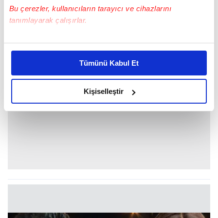
DİLARA AKSÜYEK VE SEVGİLİSİ ONUR BAY
Bu çerezler, kullanıcıların tarayıcı ve cihazlarını
tanımlayarak çalışırlar.
Bu çerezlere izin vermeniz halinde sizlere özel
kişiselleştirilmiş reklamlar sunabilir, sayfalarımızda sizlere
Tümünü Kabul Et
daha iyi reklam deneyimi yaşatabiliriz. Bunu yaparken
amacımızın size daha iyi bir reklam deneyimi sunmak
olduğunu ve sizlere en iyi içerikleri sunabilmek adına
Kişiselleştir
elimizden gelen çabayı gösterdiğimizi ve bu noktada,
reklamların maliyetlerimizi karşılamak noktasında tek gelir
kalemimiz olduğunu sizlere hatırlatmak isteriz.
Her halükârda, kullanıcılar, bu çerezlere izin vermedikleri
takdirde, kullanıcılara hedefli reklamlar
gösterilmeyecektir."
Sizlere daha iyi bir hizmet sunabilmek için İnternet
Sitemizde kendimize ve üçüncü kişilere ait çerezler