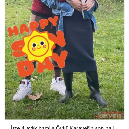
İşte 4 aylık hamile Öykü Karayel'in son hali...