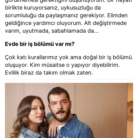
kullanılmaktadır. Bu çerezler vasıtasıyla çeşitli kişisel
birlikte kuruyorsanız, uykusuzluğu da
verileriniz işlenmekte olup gerekli olan çerezler bilgi
sorumluluğu da paylaşmanız gerekiyor. Elimden
toplumu hizmetlerinin sunulması amacıyla
geldiğince yardımcı oluyorum. Alt değiştirmede
kullanılmaktadır. Diğer çerezler, sitemizin daha işlevsel
kılınması ve kişiselleştirilmesi ve sizlere yönelik
varım, uyutmada, sabahlamada da...
reklam/pazarlama faaliyetlerinin yapılması, amaçlarıyla
Evde bir iş bölümü var mı?
sınırlı olarak açık rızanız dahilinde kullanılacaktır.
Çok katı kurallarımız yok ama doğal bir iş bölümü
Çerezlere ilişkin tercihlerinizi aşağıda yer alan panel
oluşuyor. Kim müsaitse o yapıyor diyebilirim.
vasıtasıyla belirleyebilirsiniz. Çerezlere ilişkin detaylı bilgi
Evlilik biraz da takım olmak zaten.
için Ayarlar butonuna tıklayabilir,
Çerez Bilgilendirme
Metnimizi
ziyaret edebilirsiniz.
6698 sayılı Kişisel Verilerin Korunması Kanunu uyarınca
hazırlanmış Aydınlatma Metnimizi okumak ve sitemizde
ilgili mevzuata uygun olarak kullanılan çerezlerle ilgili bilgi
almak için lütfen
tıklayınız
.