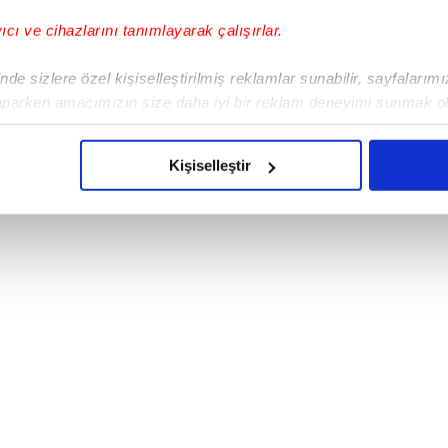
yıcı ve cihazlarını tanımlayarak çalışırlar.
likten Oğulcan Engin adında bir evladı olan
dığı oğlunu paylaşarak adından söz ettirdi.
de sizlere özel kişiselleştirilmiş reklamlar sunabilir, sayfalarım
aparken amacımızın size daha iyi bir reklam deneyimi sunmak ol
imizden gelen çabayı gösterdiğimizi ve bu noktada, reklamların ma
olduğunu sizlere hatırlatmak isteriz.
Kişiselleştir
çerezlere izin vermedikleri takdirde, kullanıcılara hedefli reklaml
abilmek için İnternet Sitemizde kendimize ve üçüncü kişilere ait 
isel verileriniz işlenmekte olup gerekli olan çerezler bilgi toplum
 çerezler, sitemizin daha işlevsel kılınması ve kişiselleştirilmes
 yapılması, amaçlarıyla sınırlı olarak açık rızanız dahilinde kulla
aşağıda yer alan panel vasıtasıyla belirleyebilirsiniz. Çerezlere iliş
lgilendirme Metnimizi
ziyaret edebilirsiniz.
Korunması Kanunu uyarınca hazırlanmış Aydınlatma Metnimizi okum