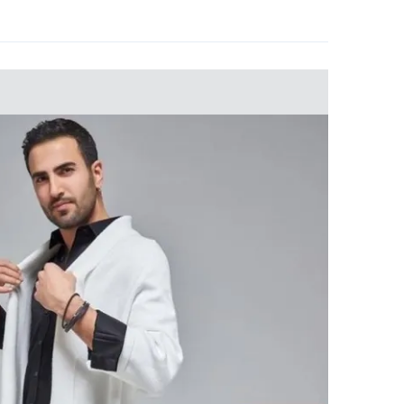
 çerezlerle ilgili bilgi almak için lütfen
tıklayınız
.