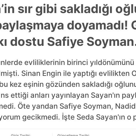
in sır gibi sakladığı oğ
paylaşmaya doyamadı! G
ıkı dostu Safiye Soyman.
erde evliliklerinin birinci yıldönümünü 
işti. Sinan Engin ile yaptığı evlilikten
, bu kez eşinin gözünden sakladığı oğlu
ans ettiği anları yayınlayan Sayan'ın pay
yemedi. Öte yandan Safiye Soyman, Nadid
yorum gecikmedi. İşte Seda Sayan'ın o p
Giriş Tarihi:
Güncelleme Tarihi: