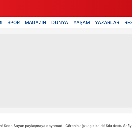
İ
SPOR
MAGAZİN
DÜNYA
YAŞAM
YAZARLAR
RE
akın! Seda Sayan paylaşmaya doyamadı! Görenin ağzı açık kaldı! Sıkı dostu Safi