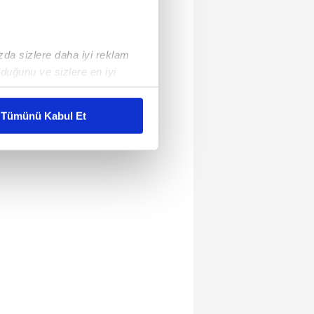
ızda sizlere daha iyi reklam
duğunu ve sizlere en iyi
liyetlerimizi karşılamak
Tümünü Kabul Et
ar gösterilmeyecektir."
çerezler kullanılmaktadır. Bu
u hizmetlerinin sunulması
i ve sizlere yönelik
nılacaktır.
kin detaylı bilgi için Ayarlar
ak ve sitemizde ilgili