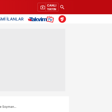
CANLI
YAYIN
SMİ İLANLAR
ye Soyman...