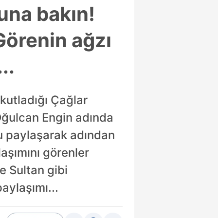
luna bakın!
örenin ağzı
..
kutladığı Çağlar
 Oğulcan Engin adında
nu paylaşarak adından
laşımını görenler
e Sultan gibi
aylaşımı...