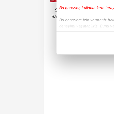
Bu çerezler, kullanıcıların tara
Sinan Engin ile yaptığı evli
Sayan, eşinin gözünden sakla
Bu çerezlere izin vermeniz halin
deneyimi yaşatabiliriz. Bunu y
içerikleri sunabilmek adına el
noktasında tek gelir kalemimiz 
Her halükârda, kullanıcılar, bu 
Sizlere daha iyi bir hizmet sun
çerezler vasıtasıyla çeşitli kiş
amacıyla kullanılmaktadır. Diğer
reklam/pazarlama faaliyetlerinin
Çerezlere ilişkin tercihlerinizi 
butonuna tıklayabilir,
Çerez Bi
6698 sayılı Kişisel Verilerin 