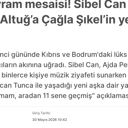
yram mesaisi! Sibel Can
ltuğ’a Çağla Şıkel’in yen
nci gününde Kıbrıs ve Bodrum'daki lüks 
ıların akınına uğradı. Sibel Can, Ajda P
binlerce kişiye müzik ziyafeti sunarken
tcan Tunca ile yaşadığı yeni aşka dair 
amam, aradan 11 sene geçmiş" açıklaması
Giriş Tarihi:
30 Mayıs 2026 10:42