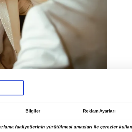
Bilgiler
Reklam Ayarları
 Derya Bedavacı ve Emre Altuğ gibi ünlü
zik ziyafeti yaşanırken, yapılan
rlama faaliyetlerinin yürütülmesi amaçları ile çerezler kullan
re Altuğ'un, eski eşi Çağla Şıkel'in Mertcan