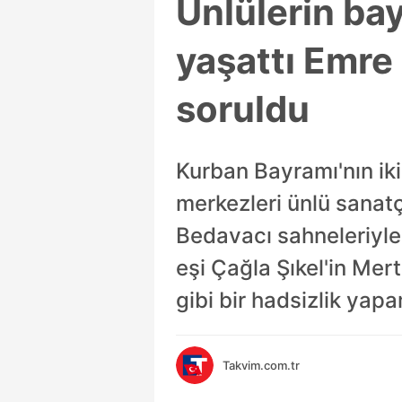
Ünlülerin ba
yaşattı Emre A
soruldu
Kurban Bayramı'nın iki
merkezleri ünlü sanatç
Bedavacı sahneleriyle 
eşi Çağla Şıkel'in Mer
gibi bir hadsizlik yap
Takvim.com.tr