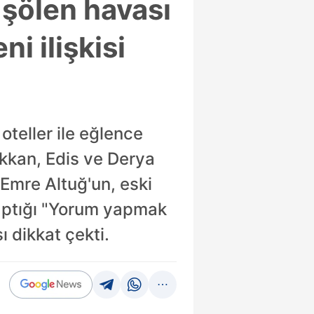
 şölen havası
i ilişkisi
oteller ile eğlence
ekkan, Edis ve Derya
 Emre Altuğ'un, eski
yaptığı "Yorum yapmak
 dikkat çekti.