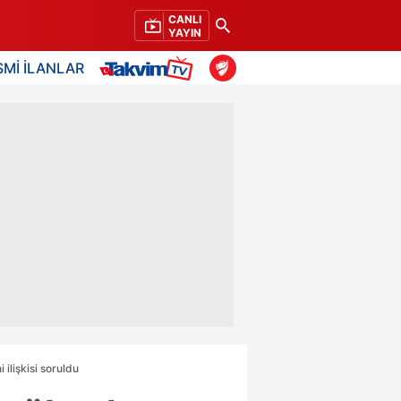
CANLI
YAYIN
SMİ İLANLAR
ilişkisi soruldu