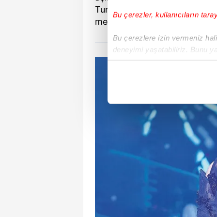
Tunca ile yaşadığı yeni aşka d
Bu çerezler, kullanıcıların tara
mesailerinden detaylar...
Bu çerezlere izin vermeniz halin
deneyimi yaşatabiliriz. Bunu y
içerikleri sunabilmek adına el
noktasında tek gelir kalemimiz 
Her halükârda, kullanıcılar, bu 
Sizlere daha iyi bir hizmet sun
çerezler vasıtasıyla çeşitli kiş
amacıyla kullanılmaktadır. Diğer
reklam/pazarlama faaliyetlerinin
Çerezlere ilişkin tercihlerinizi 
butonuna tıklayabilir,
Çerez Bi
6698 sayılı Kişisel Verilerin 