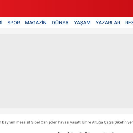
İ
SPOR
MAGAZİN
DÜNYA
YAŞAM
YAZARLAR
RE
n bayram mesaisi! Sibel Can şölen havası yaşattı Emre Altuğ’a Çağla Şıkel’in yeni 