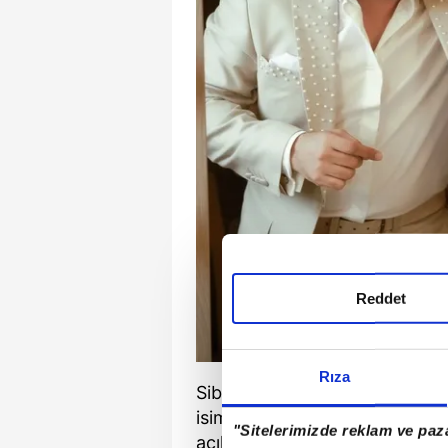
Reddet
Rıza
Sibel Can, Ajda Pekkan, Edis,
isimlerin performanslarıyla mü
"Sitelerimizde reklam ve paza
açıklamalarda dikkat çekti. Em