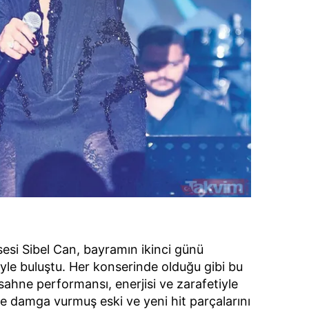
 çerezlerle ilgili bilgi almak için lütfen
tıklayınız
.
sesi Sibel Can, bayramın ikinci günü
eriyle buluştu. Her konserinde olduğu gibi bu
hne performansı, enerjisi ve zarafetiyle
ne damga vurmuş eski ve yeni hit parçalarını