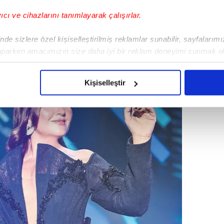
air ilk kez konuştu. İşte ünlülerin bayram
yıcı ve cihazlarını tanımlayarak çalışırlar.
de sizlere özel kişiselleştirilmiş reklamlar sunabilir, sayfalarım
aparken amacımızın size daha iyi bir reklam deneyimi sunmak ol
imizden gelen çabayı gösterdiğimizi ve bu noktada, reklamların ma
olduğunu sizlere hatırlatmak isteriz.
Kişiselleştir
çerezlere izin vermedikleri takdirde, kullanıcılara hedefli reklaml
abilmek için İnternet Sitemizde kendimize ve üçüncü kişilere ait 
isel verileriniz işlenmekte olup gerekli olan çerezler bilgi toplum
 çerezler, sitemizin daha işlevsel kılınması ve kişiselleştirilmes
 yapılması, amaçlarıyla sınırlı olarak açık rızanız dahilinde kulla
aşağıda yer alan panel vasıtasıyla belirleyebilirsiniz. Çerezlere iliş
lgilendirme Metnimizi
ziyaret edebilirsiniz.
Korunması Kanunu uyarınca hazırlanmış Aydınlatma Metnimizi okum