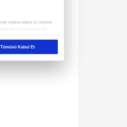
ızda sizlere daha iyi reklam
duğunu ve sizlere en iyi
liyetlerimizi karşılamak
Tümünü Kabul Et
ar gösterilmeyecektir."
çerezler kullanılmaktadır. Bu
u hizmetlerinin sunulması
i ve sizlere yönelik
nılacaktır.
kin detaylı bilgi için Ayarlar
ak ve sitemizde ilgili