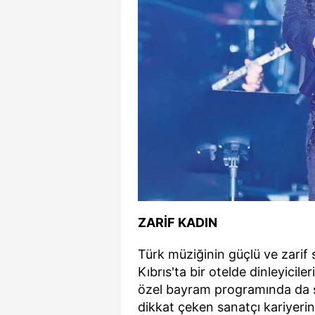
mevzuata uygun olarak kullanılan
ZARİF KADIN
Türk müziğinin güçlü ve zarif 
Kıbrıs'ta bir otelde dinleyicil
özel bayram programında da sa
dikkat çeken sanatçı kariyeri