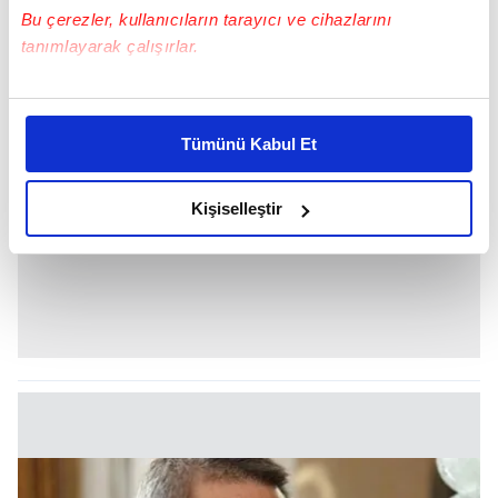
Bu çerezler, kullanıcıların tarayıcı ve cihazlarını
tanımlayarak çalışırlar.
Bu çerezlere izin vermeniz halinde sizlere özel
kişiselleştirilmiş reklamlar sunabilir, sayfalarımızda sizlere
Tümünü Kabul Et
daha iyi reklam deneyimi yaşatabiliriz. Bunu yaparken
amacımızın size daha iyi bir reklam deneyimi sunmak
olduğunu ve sizlere en iyi içerikleri sunabilmek adına
Kişiselleştir
elimizden gelen çabayı gösterdiğimizi ve bu noktada,
reklamların maliyetlerimizi karşılamak noktasında tek gelir
kalemimiz olduğunu sizlere hatırlatmak isteriz.
Her halükârda, kullanıcılar, bu çerezlere izin vermedikleri
takdirde, kullanıcılara hedefli reklamlar
gösterilmeyecektir."
Sizlere daha iyi bir hizmet sunabilmek için İnternet
Sitemizde kendimize ve üçüncü kişilere ait çerezler