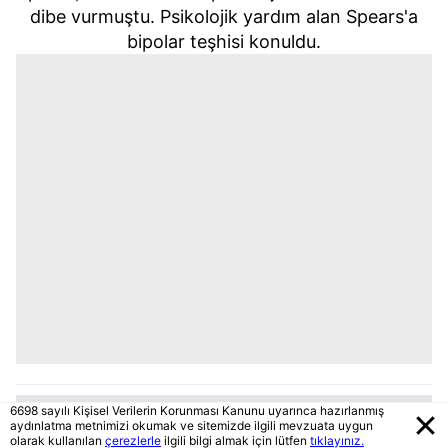
dibe vurmuştu. Psikolojik yardım alan Spears'a
bipolar teşhisi konuldu.
6698 sayılı Kişisel Verilerin Korunması Kanunu uyarınca hazırlanmış
aydınlatma metnimizi okumak ve sitemizde ilgili mevzuata uygun
olarak kullanılan
çerezlerle
ilgili bilgi almak için lütfen
tıklayınız.