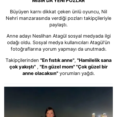
MISIR'DA YENİ POZLAR
Büyüyen karnı dikkat çeken ünlü oyuncu, Nil
Nehri manzarasında verdiği pozları takipçileriyle
paylaştı.
Anne adayı Neslihan Atagül sosyal medyada ilgi
odağı oldu. Sosyal medya kullanıcıları Atagül'ün
fotoğraflarına yorum yapmayı da unutmadı.
Takipçilerinden
"En fıstık anne"
,
"Hamilelik sana
çok yakıştı"
,
"En güzel mom" "Çok güzel bir
anne olacaksın"
yorumları yağdı.