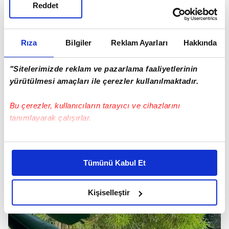
Reddet
Rıza
Bilgiler
Reklam Ayarları
Hakkında
"Sitelerimizde reklam ve pazarlama faaliyetlerinin
yürütülmesi amaçları ile çerezler kullanılmaktadır.
Bu çerezler, kullanıcıların tarayıcı ve cihazlarını
tanımlayarak çalışırlar.
Bu çerezlere izin vermeniz halinde sizlere özel
kişiselleştirilmiş reklamlar sunabilir, sayfalarımızda sizlere
Tümünü Kabul Et
daha iyi reklam deneyimi yaşatabiliriz. Bunu yaparken
amacımızın size daha iyi bir reklam deneyimi sunmak
olduğunu ve sizlere en iyi içerikleri sunabilmek adına
Kişiselleştir
elimizden gelen çabayı gösterdiğimizi ve bu noktada,
reklamların maliyetlerimizi karşılamak noktasında tek gelir
kalemimiz olduğunu sizlere hatırlatmak isteriz.