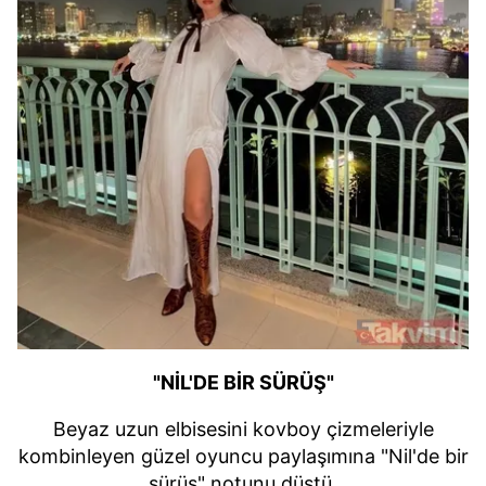
"NİL'DE BİR SÜRÜŞ"
Beyaz uzun elbisesini kovboy çizmeleriyle
kombinleyen güzel oyuncu paylaşımına "Nil'de bir
sürüş" notunu düştü.