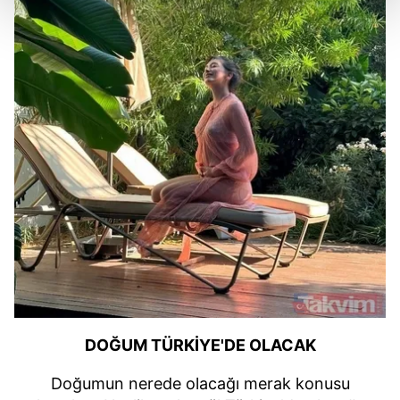
Her halükârda, kullanıcılar, bu çerezlere izin vermedikleri
takdirde, kullanıcılara hedefli reklamlar
gösterilmeyecektir."
Sizlere daha iyi bir hizmet sunabilmek için İnternet
Sitemizde kendimize ve üçüncü kişilere ait çerezler
kullanılmaktadır. Bu çerezler vasıtasıyla çeşitli kişisel
verileriniz işlenmekte olup gerekli olan çerezler bilgi
toplumu hizmetlerinin sunulması amacıyla
kullanılmaktadır. Diğer çerezler, sitemizin daha işlevsel
kılınması ve kişiselleştirilmesi ve sizlere yönelik
reklam/pazarlama faaliyetlerinin yapılması, amaçlarıyla
sınırlı olarak açık rızanız dahilinde kullanılacaktır.
Çerezlere ilişkin tercihlerinizi aşağıda yer alan panel
DOĞUM TÜRKİYE'DE OLACAK
vasıtasıyla belirleyebilirsiniz. Çerezlere ilişkin detaylı bilgi
Doğumun nerede olacağı merak konusu
için Ayarlar butonuna tıklayabilir,
Çerez Bilgilendirme