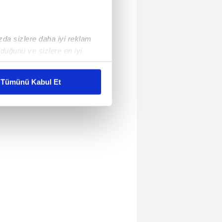
ızda sizlere daha iyi reklam
duğunu ve sizlere en iyi
liyetlerimizi karşılamak
Tümünü Kabul Et
ar gösterilmeyecektir."
çerezler kullanılmaktadır. Bu
u hizmetlerinin sunulması
i ve sizlere yönelik
nılacaktır.
kin detaylı bilgi için Ayarlar
ak ve sitemizde ilgili