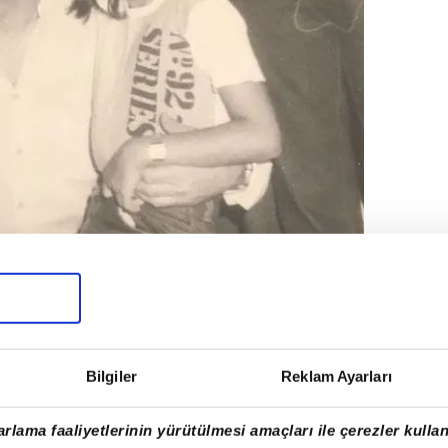
le yıldızı parlayan Pınar Altuğ çocukluk
ben" notuyla Instagram'dan paylaştı.
Bilgiler
Reklam Ayarları
rlama faaliyetlerinin yürütülmesi amaçları ile çerezler kullan