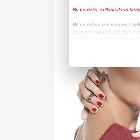
Bu çerezler, kullanıcıların tara
Bu çerezlere izin vermeniz halin
deneyimi yaşatabiliriz. Bunu y
içerikleri sunabilmek adına el
noktasında tek gelir kalemimiz 
Her halükârda, kullanıcılar, bu 
Sizlere daha iyi bir hizmet sun
çerezler vasıtasıyla çeşitli kiş
amacıyla kullanılmaktadır. Diğer
reklam/pazarlama faaliyetlerinin
Çerezlere ilişkin tercihlerinizi 
butonuna tıklayabilir,
Çerez Bi
6698 sayılı Kişisel Verilerin 