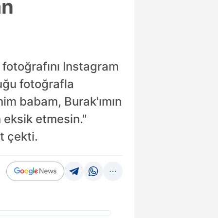
an
 fotoğrafını Instagram
ğu fotoğrafla
benim babam, Burak'ımın
 eksik etmesin."
 çekti.