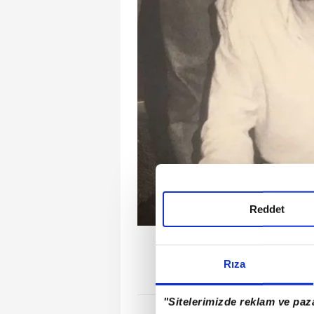
Reddet
Çocuklar Duymasın dizisiy
fotoğrafını "Babam ve 
Rıza
"Sitelerimizde reklam ve paza