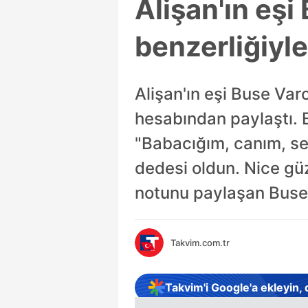
Alişan'ın eşi
benzerliğiyle
Alişan'ın eşi Buse Var
hesabından paylaştı. 
"Babacığım, canım, sen
dedesi oldun. Nice güz
notunu paylaşan Buse V
Takvim.com.tr
Takvim'i Google'a ekleyin,