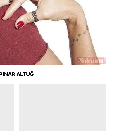
 çerezlerle ilgili bilgi almak için lütfen
tıklayınız
.
PINAR ALTUĞ