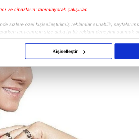
yıcı ve cihazlarını tanımlayarak çalışırlar.
de sizlere özel kişiselleştirilmiş reklamlar sunabilir, sayfalarım
aparken amacımızın size daha iyi bir reklam deneyimi sunmak ol
imizden gelen çabayı gösterdiğimizi ve bu noktada, reklamların ma
olduğunu sizlere hatırlatmak isteriz.
Kişiselleştir
çerezlere izin vermedikleri takdirde, kullanıcılara hedefli reklaml
abilmek için İnternet Sitemizde kendimize ve üçüncü kişilere ait 
isel verileriniz işlenmekte olup gerekli olan çerezler bilgi toplum
 çerezler, sitemizin daha işlevsel kılınması ve kişiselleştirilmes
 yapılması, amaçlarıyla sınırlı olarak açık rızanız dahilinde kulla
aşağıda yer alan panel vasıtasıyla belirleyebilirsiniz. Çerezlere iliş
lgilendirme Metnimizi
ziyaret edebilirsiniz.
Korunması Kanunu uyarınca hazırlanmış Aydınlatma Metnimizi okum