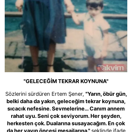
"GELECEĞİM TEKRAR KOYNUNA"
Sözlerini sürdüren Ertem Şener,
"Yarın, öbür gün,
belki daha da yakın, geleceğim tekrar koynuna,
sıcacık nefesine. Sevmelerine… Canım annem
rahat uyu. Seni çok seviyorum. Her şeyden,
herkesten çok. Dualarına susayacağım. En çok
da her yayın öncesi mesajlarına."
şeklinde ifade