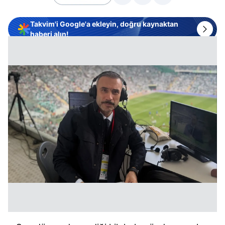
Takvim'i Google'a ekleyin, doğru kaynaktan
haberi alın!