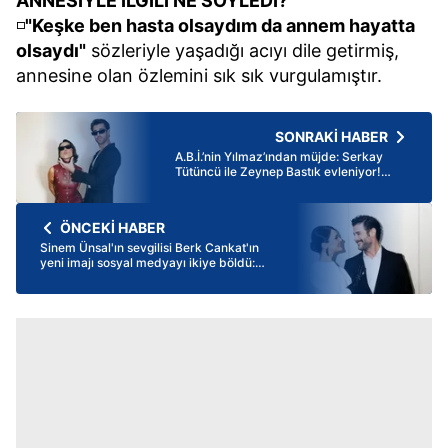
ANNESİYLE İLGİLİ NE SÖYLEDİ?
◽
"Keşke ben hasta olsaydım da annem hayatta
olsaydı"
sözleriyle yaşadığı acıyı dile getirmiş,
annesine olan özlemini sık sık vurgulamıştır.
SONRAKİ HABER
A.B.İ.’nin Yılmaz’ından müjde: Serkay
Tütüncü ile Zeynep Bastık evleniyor!
Paris'ten tektaş yüzüklü ilk poz bakın
nasıl geldi
ÖNCEKİ HABER
Sinem Ünsal'ın sevgilisi Berk Cankat'ın
yeni imajı sosyal medyayı ikiye böldü:
Görenler tanıyamadı