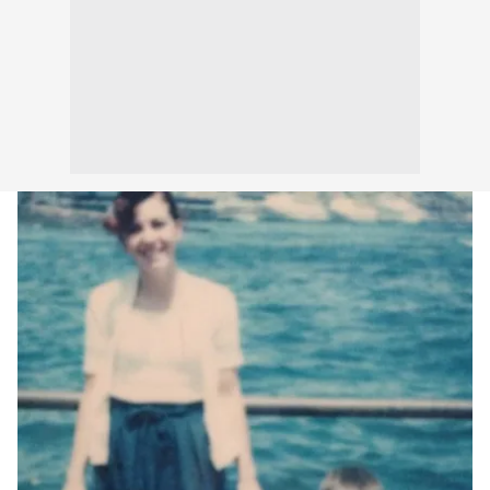
Çerezlere ilişkin tercihlerinizi aşağıda yer alan panel
vasıtasıyla belirleyebilirsiniz. Çerezlere ilişkin detaylı bilgi
için Ayarlar butonuna tıklayabilir,
Çerez Bilgilendirme
Metnimizi
ziyaret edebilirsiniz.
6698 sayılı Kişisel Verilerin Korunması Kanunu uyarınca
hazırlanmış Aydınlatma Metnimizi okumak ve sitemizde
ilgili mevzuata uygun olarak kullanılan çerezlerle ilgili bilgi
almak için lütfen
tıklayınız
.