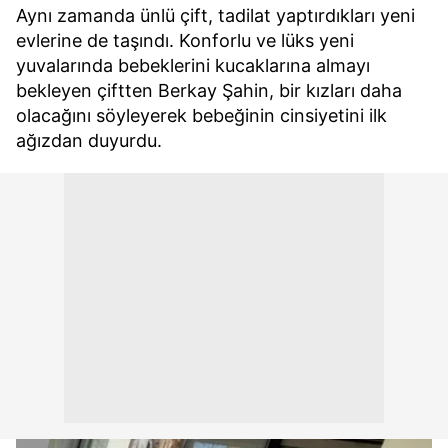
Aynı zamanda ünlü çift, tadilat yaptırdıkları yeni
kullanılmaktadır. Diğer çerezler, sitemizin daha işlevsel
evlerine de taşındı. Konforlu ve lüks yeni
kılınması ve kişiselleştirilmesi ve sizlere yönelik
yuvalarında bebeklerini kucaklarına almayı
reklam/pazarlama faaliyetlerinin yapılması, amaçlarıyla
bekleyen çiftten Berkay Şahin, bir kızları daha
sınırlı olarak açık rızanız dahilinde kullanılacaktır.
olacağını söyleyerek bebeğinin cinsiyetini ilk
Çerezlere ilişkin tercihlerinizi aşağıda yer alan panel
ağızdan duyurdu.
vasıtasıyla belirleyebilirsiniz. Çerezlere ilişkin detaylı bilgi
için Ayarlar butonuna tıklayabilir,
Çerez Bilgilendirme
Metnimizi
ziyaret edebilirsiniz.
6698 sayılı Kişisel Verilerin Korunması Kanunu uyarınca
hazırlanmış Aydınlatma Metnimizi okumak ve sitemizde
ilgili mevzuata uygun olarak kullanılan çerezlerle ilgili bilgi
almak için lütfen
tıklayınız
.