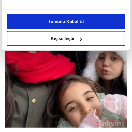
Bu çerezlere izin vermeniz halinde sizlere özel
kişiselleştirilmiş reklamlar sunabilir, sayfalarımızda sizlere
Tümünü Kabul Et
daha iyi reklam deneyimi yaşatabiliriz. Bunu yaparken
amacımızın size daha iyi bir reklam deneyimi sunmak
olduğunu ve sizlere en iyi içerikleri sunabilmek adına
Kişiselleştir
elimizden gelen çabayı gösterdiğimizi ve bu noktada,
reklamların maliyetlerimizi karşılamak noktasında tek gelir
kalemimiz olduğunu sizlere hatırlatmak isteriz.
Her halükârda, kullanıcılar, bu çerezlere izin vermedikleri
takdirde, kullanıcılara hedefli reklamlar
gösterilmeyecektir."
Sizlere daha iyi bir hizmet sunabilmek için İnternet
Sitemizde kendimize ve üçüncü kişilere ait çerezler
kullanılmaktadır. Bu çerezler vasıtasıyla çeşitli kişisel
verileriniz işlenmekte olup gerekli olan çerezler bilgi
toplumu hizmetlerinin sunulması amacıyla