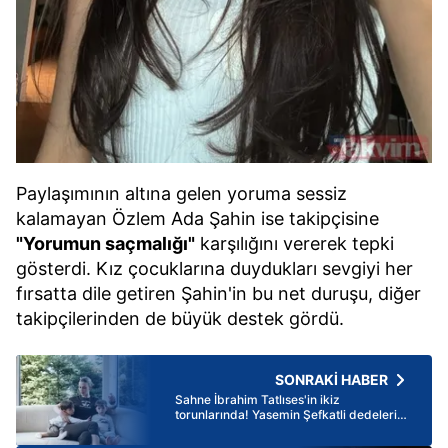
Paylaşımının altına gelen yoruma sessiz
kalamayan Özlem Ada Şahin ise takipçisine
"Yorumun saçmalığı"
karşılığını vererek tepki
gösterdi. Kız çocuklarına duydukları sevgiyi her
fırsatta dile getiren Şahin'in bu net duruşu, diğer
takipçilerinden de büyük destek gördü.
SONRAKİ HABER
Sahne İbrahim Tatlıses'in ikiz
torunlarında! Yasemin Şefkatli dedelerini
etiketleyip sordu: "Mikrofon stili tanıdık
geldi mi?"