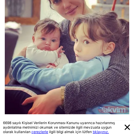
Lara ve kardeşi Lily Koi...
6698 sayılı Kişisel Verilerin Korunması Kanunu uyarınca hazırlanmış
aydınlatma metnimizi okumak ve sitemizde ilgili mevzuata uygun
olarak kullanılan
çerezlerle
ilgili bilgi almak için lütfen
tıklayınız.