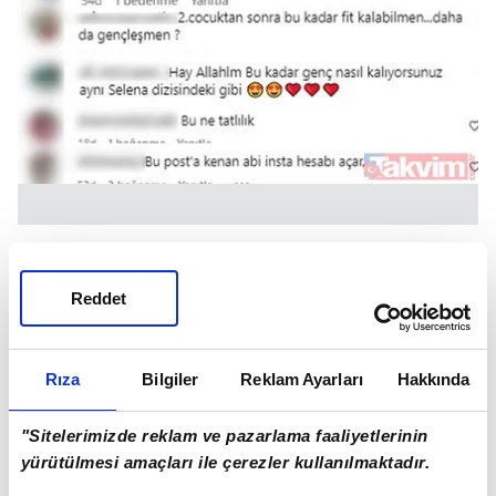
Kobal'ın pozlarını görenler "Bu fotoğraflar Kenan
İmirzalıoğlu'na Instagram açtırır", "2 çocuktan
Reddet
sonra bu kadar fit kalabilmen...", "Bu kadar genç
nasıl kalıyorsunuz" yorumlarında bulundu.
Rıza
Bilgiler
Reklam Ayarları
Hakkında
"Sitelerimizde reklam ve pazarlama faaliyetlerinin
yürütülmesi amaçları ile çerezler kullanılmaktadır.