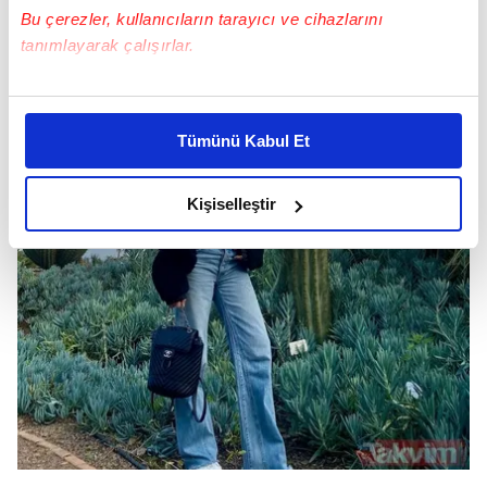
Bu çerezler, kullanıcıların tarayıcı ve cihazlarını
tanımlayarak çalışırlar.
Bu çerezlere izin vermeniz halinde sizlere özel
kişiselleştirilmiş reklamlar sunabilir, sayfalarımızda sizlere
Tümünü Kabul Et
daha iyi reklam deneyimi yaşatabiliriz. Bunu yaparken
amacımızın size daha iyi bir reklam deneyimi sunmak
olduğunu ve sizlere en iyi içerikleri sunabilmek adına
Kişiselleştir
elimizden gelen çabayı gösterdiğimizi ve bu noktada,
reklamların maliyetlerimizi karşılamak noktasında tek gelir
kalemimiz olduğunu sizlere hatırlatmak isteriz.
Her halükârda, kullanıcılar, bu çerezlere izin vermedikleri
takdirde, kullanıcılara hedefli reklamlar
gösterilmeyecektir."
Sizlere daha iyi bir hizmet sunabilmek için İnternet
Sitemizde kendimize ve üçüncü kişilere ait çerezler