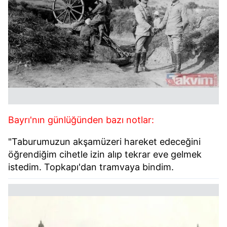
Bayrı'nın günlüğünden bazı notlar:
"Taburumuzun akşamüzeri hareket edeceğini
öğrendiğim cihetle izin alıp tekrar eve gelmek
istedim. Topkapı'dan tramvaya bindim.