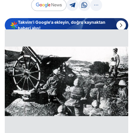
Takvim'i Google'a ekleyin, doğru kaynaktan
haberi alın!