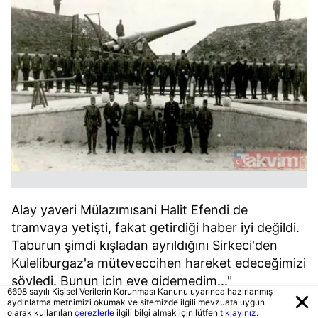
Alay yaveri Mülazımısani Halit Efendi de
tramvaya yetişti, fakat getirdiği haber iyi değildi.
Taburun şimdi kışladan ayrıldığını Sirkeci'den
Kuleliburgaz'a müteveccihen hareket edeceğimizi
söyledi. Bunun için eve gidemedim..."
6698 sayılı Kişisel Verilerin Korunması Kanunu uyarınca hazırlanmış
aydınlatma metnimizi okumak ve sitemizde ilgili mevzuata uygun
olarak kullanılan
çerezlerle
ilgili bilgi almak için lütfen
tıklayınız.