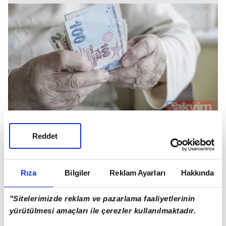
Reddet
Emekli Sandığı kapsamındaki emekli doktor ve
Rıza
Bilgiler
Reklam Ayarları
Hakkında
diş hekimlerine Ocak'ta başlayan ek ödeme
artacak.
"Sitelerimizde reklam ve pazarlama faaliyetlerinin
yürütülmesi amaçları ile çerezler kullanılmaktadır.