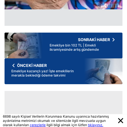
SONRAKİ HABER
Emekliye bin 102 TL | Emekli
ikramiyesinde artış gündemde
ÖNCEKİ HABER
Emekliye kazançlı yaz! İşte emeklilerin
merakla beklediği ödeme takvimi
6698 sayılı Kişisel Verilerin Korunması Kanunu uyarınca hazırlanmış
aydınlatma metnimizi okumak ve sitemizde ilgili mevzuata uygun
olarak kullanılan
çerezlerle
ilgili bilgi almak için lütfen
tıklayınız.