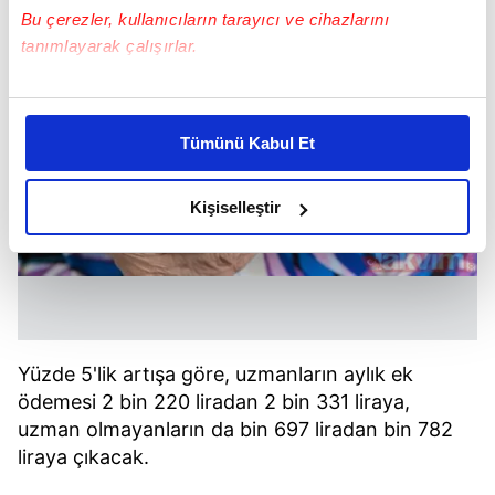
Bu çerezler, kullanıcıların tarayıcı ve cihazlarını
tanımlayarak çalışırlar.
Bu çerezlere izin vermeniz halinde sizlere özel
kişiselleştirilmiş reklamlar sunabilir, sayfalarımızda sizlere
Tümünü Kabul Et
daha iyi reklam deneyimi yaşatabiliriz. Bunu yaparken
amacımızın size daha iyi bir reklam deneyimi sunmak
olduğunu ve sizlere en iyi içerikleri sunabilmek adına
Kişiselleştir
elimizden gelen çabayı gösterdiğimizi ve bu noktada,
reklamların maliyetlerimizi karşılamak noktasında tek gelir
kalemimiz olduğunu sizlere hatırlatmak isteriz.
Her halükârda, kullanıcılar, bu çerezlere izin vermedikleri
takdirde, kullanıcılara hedefli reklamlar
Yüzde 5'lik artışa göre, uzmanların aylık ek
gösterilmeyecektir."
ödemesi 2 bin 220 liradan 2 bin 331 liraya,
uzman olmayanların da bin 697 liradan bin 782
Sizlere daha iyi bir hizmet sunabilmek için İnternet
liraya çıkacak.
Sitemizde kendimize ve üçüncü kişilere ait çerezler