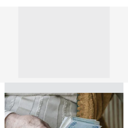
kullanılmaktadır. Bu çerezler vasıtasıyla çeşitli kişisel
verileriniz işlenmekte olup gerekli olan çerezler bilgi
toplumu hizmetlerinin sunulması amacıyla
kullanılmaktadır. Diğer çerezler, sitemizin daha işlevsel
kılınması ve kişiselleştirilmesi ve sizlere yönelik
reklam/pazarlama faaliyetlerinin yapılması, amaçlarıyla
sınırlı olarak açık rızanız dahilinde kullanılacaktır.
Çerezlere ilişkin tercihlerinizi aşağıda yer alan panel
vasıtasıyla belirleyebilirsiniz. Çerezlere ilişkin detaylı bilgi
için Ayarlar butonuna tıklayabilir,
Çerez Bilgilendirme
Metnimizi
ziyaret edebilirsiniz.
6698 sayılı Kişisel Verilerin Korunması Kanunu uyarınca
hazırlanmış Aydınlatma Metnimizi okumak ve sitemizde
ilgili mevzuata uygun olarak kullanılan çerezlerle ilgili bilgi
almak için lütfen
tıklayınız
.