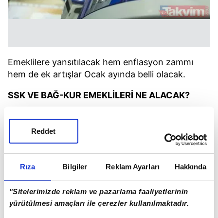
Emeklilere yansıtılacak hem enflasyon zammı
hem de ek artışlar Ocak ayında belli olacak.
SSK VE BAĞ-KUR EMEKLİLERİ NE ALACAK?
Merkez Bankası'nın 2024 yılı enflasyon tahmini
olan yüzde 44'lük ve tahmin aralığının üst bandı
Reddet
olan yüzde 46'lık oran maaşlara şöyle
yansıyacak:
Rıza
Bilgiler
Reklam Ayarları
Hakkında
MEVCUT MAAŞ: 12.500,00
YÜZDE 15.45 ZAMLI: 14.431,25
"Sitelerimizde reklam ve pazarlama faaliyetlerinin
YÜZDE 16.41 ZAMLI: 14.551,25
yürütülmesi amaçları ile çerezler kullanılmaktadır.
YÜZDE 17.05 ZAMLI: 14.631,25