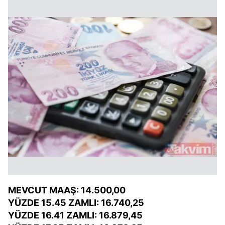
MEVCUT MAAŞ: 14.500,00
YÜZDE 15.45 ZAMLI: 16.740,25
YÜZDE 16.41 ZAMLI: 16.879,45