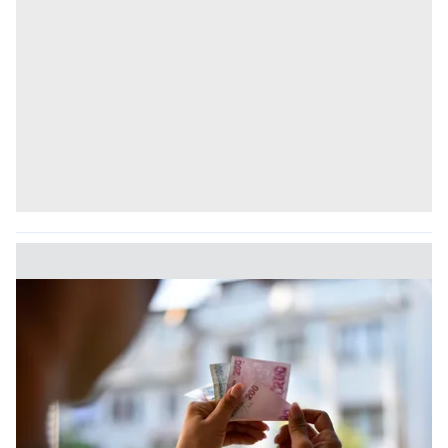
kullanılmaktadır. Bu çerezler vasıtasıyla çeşitli kişisel
verileriniz işlenmekte olup gerekli olan çerezler bilgi
toplumu hizmetlerinin sunulması amacıyla
kullanılmaktadır. Diğer çerezler, sitemizin daha işlevsel
kılınması ve kişiselleştirilmesi ve sizlere yönelik
reklam/pazarlama faaliyetlerinin yapılması, amaçlarıyla
sınırlı olarak açık rızanız dahilinde kullanılacaktır.
Çerezlere ilişkin tercihlerinizi aşağıda yer alan panel
vasıtasıyla belirleyebilirsiniz. Çerezlere ilişkin detaylı bilgi
için Ayarlar butonuna tıklayabilir,
Çerez Bilgilendirme
Metnimizi
ziyaret edebilirsiniz.
6698 sayılı Kişisel Verilerin Korunması Kanunu uyarınca
hazırlanmış Aydınlatma Metnimizi okumak ve sitemizde
ilgili mevzuata uygun olarak kullanılan çerezlerle ilgili bilgi
almak için lütfen
tıklayınız
.