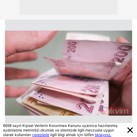
6698 sayılı Kişisel Verilerin Korunması Kanunu uyarınca hazırlanmış
aydınlatma metnimizi okumak ve sitemizde ilgili mevzuata uygun
olarak kullanılan
çerezlerle
ilgili bilgi almak için lütfen
tıklayınız.
MEVCUT MAAŞ: 16.000,00