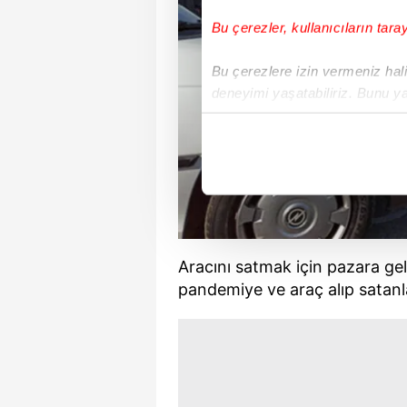
Bu çerezler, kullanıcıların tara
Bu çerezlere izin vermeniz halin
deneyimi yaşatabiliriz. Bunu y
içerikleri sunabilmek adına el
noktasında tek gelir kalemimiz 
Her halükârda, kullanıcılar, bu 
Sizlere daha iyi bir hizmet sun
çerezler vasıtasıyla çeşitli kiş
Aracını satmak için pazara gel
amacıyla kullanılmaktadır. Diğer
pandemiye ve araç alıp satanl
reklam/pazarlama faaliyetlerinin
Çerezlere ilişkin tercihlerinizi 
butonuna tıklayabilir,
Çerez Bi
6698 sayılı Kişisel Verilerin 