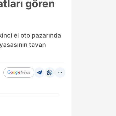
atları gören
kinci el oto pazarında
piyasasının tavan