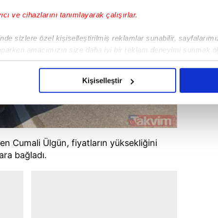
yıcı ve cihazlarını tanımlayarak çalışırlar.
de sizlere özel kişiselleştirilmiş reklamlar sunabilir, sayfalarım
aparken amacımızın size daha iyi bir reklam deneyimi sunmak ol
imizden gelen çabayı gösterdiğimizi ve bu noktada, reklamların ma
olduğunu sizlere hatırlatmak isteriz.
Kişiselleştir
çerezlere izin vermedikleri takdirde, kullanıcılara hedefli reklaml
abilmek için İnternet Sitemizde kendimize ve üçüncü kişilere ait 
isel verileriniz işlenmekte olup gerekli olan çerezler bilgi toplum
en Cumali Ülgün, fiyatların yüksekliğini
 çerezler, sitemizin daha işlevsel kılınması ve kişiselleştirilmes
ara bağladı.
 yapılması, amaçlarıyla sınırlı olarak açık rızanız dahilinde kulla
aşağıda yer alan panel vasıtasıyla belirleyebilirsiniz. Çerezlere iliş
lgilendirme Metnimizi
ziyaret edebilirsiniz.
Korunması Kanunu uyarınca hazırlanmış Aydınlatma Metnimizi okum