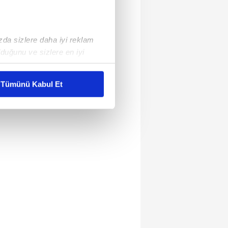
ızda sizlere daha iyi reklam
duğunu ve sizlere en iyi
liyetlerimizi karşılamak
Tümünü Kabul Et
ar gösterilmeyecektir."
çerezler kullanılmaktadır. Bu
u hizmetlerinin sunulması
i ve sizlere yönelik
nılacaktır.
kin detaylı bilgi için Ayarlar
ak ve sitemizde ilgili