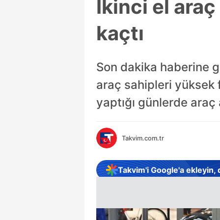
İkinci el araç
kaçtı
Son dakika haberine gö
araç sahipleri yüksek f
yaptığı günlerde araç
Takvim.com.tr
Takvim'i Google'a ekleyin,