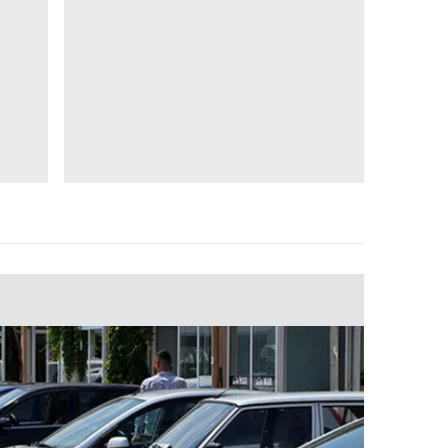
 çerezlerle ilgili bilgi almak için lütfen
tıklayınız
.