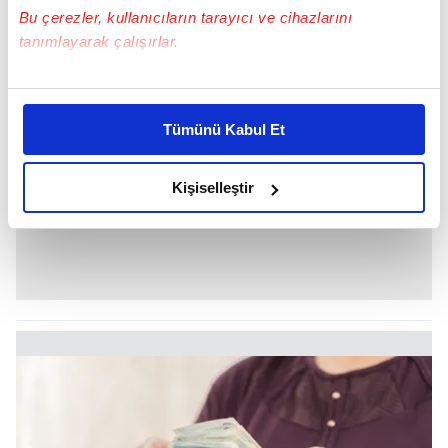
Bu çerezler, kullanıcıların tarayıcı ve cihazlarını
tanımlayarak çalışırlar.
Bu çerezlere izin vermeniz halinde sizlere özel
kişiselleştirilmiş reklamlar sunabilir, sayfalarımızda sizlere
Tümünü Kabul Et
daha iyi reklam deneyimi yaşatabiliriz. Bunu yaparken
amacımızın size daha iyi bir reklam deneyimi sunmak
olduğunu ve sizlere en iyi içerikleri sunabilmek adına
Kişiselleştir
elimizden gelen çabayı gösterdiğimizi ve bu noktada,
reklamların maliyetlerimizi karşılamak noktasında tek gelir
kalemimiz olduğunu sizlere hatırlatmak isteriz.
Her halükârda, kullanıcılar, bu çerezlere izin vermedikleri
takdirde, kullanıcılara hedefli reklamlar
gösterilmeyecektir."
Sizlere daha iyi bir hizmet sunabilmek için İnternet
Sitemizde kendimize ve üçüncü kişilere ait çerezler