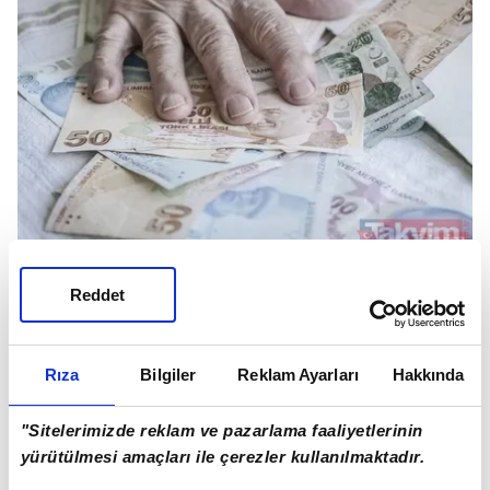
Reddet
Diğer iletişim bilgileri doldurulacak.
'Aylık alıyor mu?' sorusu da "evet" veya "hayır"
Rıza
Bilgiler
Reklam Ayarları
Hakkında
olarak yanıtlanacak.
Son aşamada 'ileri' butonuna, ardından 'başvur'
"Sitelerimizde reklam ve pazarlama faaliyetlerinin
butonuna basılarak bilgiler SGK'ya gönderilecek.
yürütülmesi amaçları ile çerezler kullanılmaktadır.