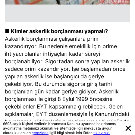
■ Kimler askerlik borçlanması yapmalı?
Askerlik borçlanması çalışanlara prim
kazandırıyor. Bu nedenle emeklilik için prime
ihtiyacı olanlar ihtiyaçları kadar süreyi
borçlanabiliyor. Sigortadan sonra yapılan askerlik
sadece prim kazandırıyor. İşe başlamadan önce
yapılan askerlik ise başlangıcı da geriye
çekebiliyor. Bu durumda sigorta giriş tarihi
borçlanılan gün kadar geriye gidiyor. Askerlik
borçlanması ile girişi 8 Eylül 1999 öncesine
çekebilenler EYT kapsamına girebilecek. Gelen
açıklamalar, EYT düzenlemesiyle İş Kanunu'ndaki
borçlanma hükümlerinin değişmeyeceği yönünde
6698 sayılı Kişisel Verilerin Korunması Kanunu uyarınca hazırlanmış
aydınlatma metnimizi okumak ve sitemizde ilgili mevzuata uygun
bulunuyor.
olarak kullanılan
çerezlerle
ilgili bilgi almak için lütfen
tıklayınız.