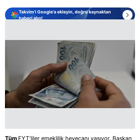
Takvim'i Google'a ekleyin, doğru kaynaktan
haberi alın!
Tüm
EYT'liler emeklilik heyecanı yaşıyor. Başkan