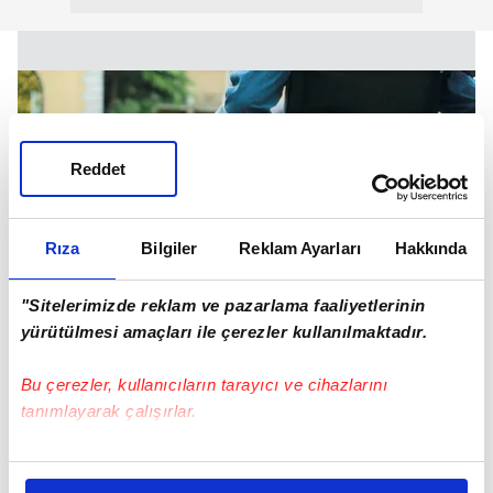
Reddet
Rıza
Bilgiler
Reklam Ayarları
Hakkında
"Sitelerimizde reklam ve pazarlama faaliyetlerinin
yürütülmesi amaçları ile çerezler kullanılmaktadır.
Bu çerezler, kullanıcıların tarayıcı ve cihazlarını
tanımlayarak çalışırlar.
4- Maluliyete esas teşkil edecek rapor nerede
Bu çerezlere izin vermeniz halinde sizlere özel
hazırlanıyor?
kişiselleştirilmiş reklamlar sunabilir, sayfalarımızda sizlere