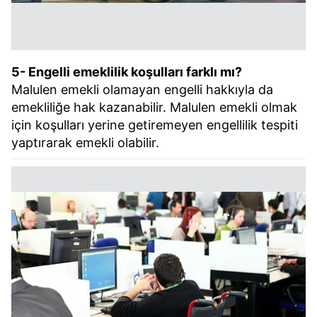
reklam/pazarlama faaliyetlerinin yapılması, amaçlarıyla
sınırlı olarak açık rızanız dahilinde kullanılacaktır.
Çerezlere ilişkin tercihlerinizi aşağıda yer alan panel
5- Engelli emeklilik koşulları farklı mı?
vasıtasıyla belirleyebilirsiniz. Çerezlere ilişkin detaylı bilgi
Malulen emekli olamayan engelli hakkıyla da
için Ayarlar butonuna tıklayabilir,
Çerez Bilgilendirme
Metnimizi
ziyaret edebilirsiniz.
emekliliğe hak kazanabilir. Malulen emekli olmak
için koşulları yerine getiremeyen engellilik tespiti
6698 sayılı Kişisel Verilerin Korunması Kanunu uyarınca
yaptırarak emekli olabilir.
hazırlanmış Aydınlatma Metnimizi okumak ve sitemizde
ilgili mevzuata uygun olarak kullanılan çerezlerle ilgili bilgi
almak için lütfen
tıklayınız
.