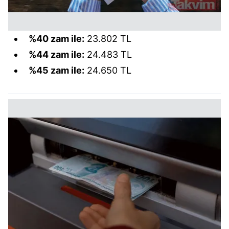
%40 zam ile:
23.802 TL
%44 zam ile:
24.483 TL
%45 zam ile:
24.650 TL