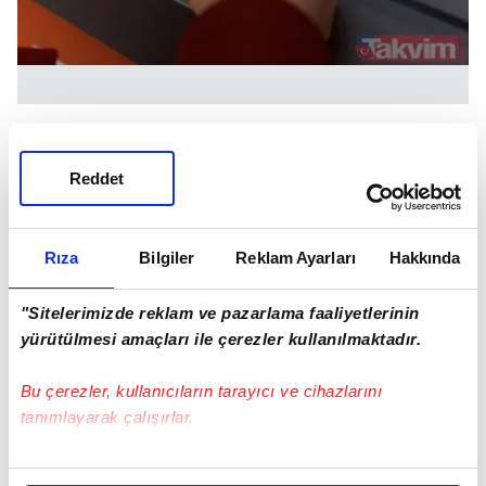
Zamlarla Değişecek Ödemeler
Reddet
1. İşsizlik Maaşı
Asgari ücretin yüzde 40'ı ile yüzde 80'i arasında
Rıza
Bilgiler
Reklam Ayarları
Hakkında
hesaplanan işsizlik maaşı, mevcut tavan olan
15.989 TL'den yüzde 44 zamla 22.989 TL'ye
"Sitelerimizde reklam ve pazarlama faaliyetlerinin
yükselebilir.
yürütülmesi amaçları ile çerezler kullanılmaktadır.
Bu çerezler, kullanıcıların tarayıcı ve cihazlarını
tanımlayarak çalışırlar.
Bu çerezlere izin vermeniz halinde sizlere özel