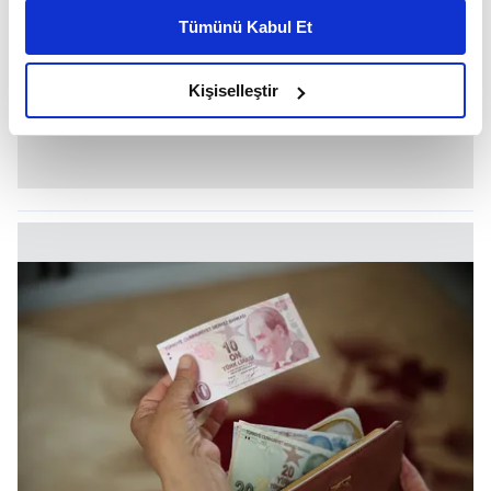
kişiselleştirilmiş reklamlar sunabilir, sayfalarımızda sizlere
Tümünü Kabul Et
daha iyi reklam deneyimi yaşatabiliriz. Bunu yaparken
amacımızın size daha iyi bir reklam deneyimi sunmak
olduğunu ve sizlere en iyi içerikleri sunabilmek adına
Kişiselleştir
elimizden gelen çabayı gösterdiğimizi ve bu noktada,
reklamların maliyetlerimizi karşılamak noktasında tek gelir
kalemimiz olduğunu sizlere hatırlatmak isteriz.
Her halükârda, kullanıcılar, bu çerezlere izin vermedikleri
takdirde, kullanıcılara hedefli reklamlar
gösterilmeyecektir."
Sizlere daha iyi bir hizmet sunabilmek için İnternet
Sitemizde kendimize ve üçüncü kişilere ait çerezler
kullanılmaktadır. Bu çerezler vasıtasıyla çeşitli kişisel
verileriniz işlenmekte olup gerekli olan çerezler bilgi
toplumu hizmetlerinin sunulması amacıyla
kullanılmaktadır. Diğer çerezler, sitemizin daha işlevsel
kılınması ve kişiselleştirilmesi ve sizlere yönelik