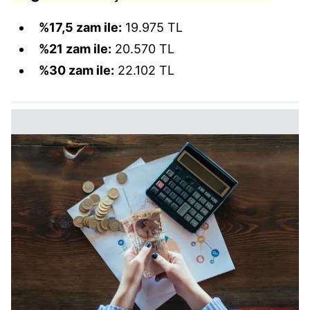
%17,5 zam ile:
19.975 TL
%21 zam ile:
20.570 TL
%30 zam ile:
22.102 TL