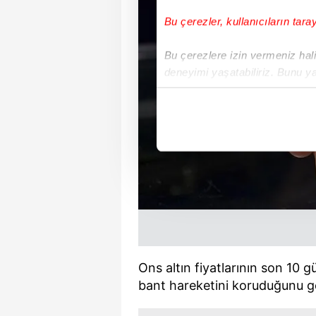
Bu çerezler, kullanıcıların tara
Bu çerezlere izin vermeniz halin
deneyimi yaşatabiliriz. Bunu y
içerikleri sunabilmek adına el
noktasında tek gelir kalemimiz 
Her halükârda, kullanıcılar, bu 
Sizlere daha iyi bir hizmet sun
çerezler vasıtasıyla çeşitli kiş
amacıyla kullanılmaktadır. Diğer
reklam/pazarlama faaliyetlerinin
Çerezlere ilişkin tercihlerinizi 
Ons altın fiyatlarının son 10 
butonuna tıklayabilir,
Çerez Bi
bant hareketini koruduğunu g
6698 sayılı Kişisel Verilerin 