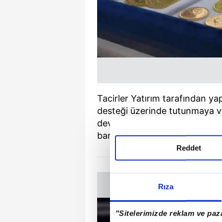
Tacirler Yatırım tarafından yap
desteği üzerinde tutunmaya 
devam eden ons altın, Cuma gü
bantta seyretti.
Reddet
Rıza
"Sitelerimizde reklam ve paza