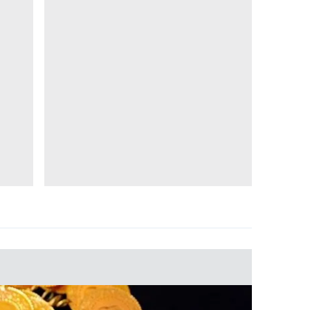
 çerezlerle ilgili bilgi almak için lütfen
tıklayınız
.