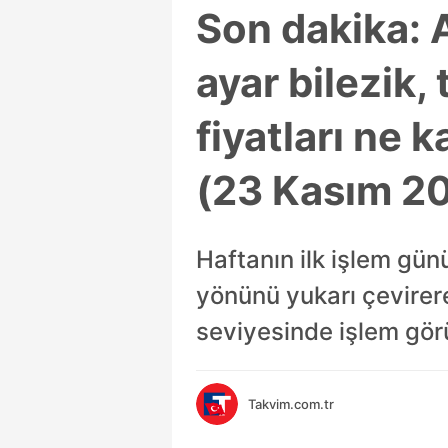
Son dakika: A
ayar bilezik,
fiyatları ne
(23 Kasım 2
Haftanın ilk işlem günün
yönünü yukarı çevirer
seviyesinde işlem gör
Takvim.com.tr