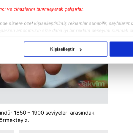
yıcı ve cihazlarını tanımlayarak çalışırlar.
de sizlere özel kişiselleştirilmiş reklamlar sunabilir, sayfalarım
aparken amacımızın size daha iyi bir reklam deneyimi sunmak ol
imizden gelen çabayı gösterdiğimizi ve bu noktada, reklamların ma
olduğunu sizlere hatırlatmak isteriz.
Kişiselleştir
çerezlere izin vermedikleri takdirde, kullanıcılara hedefli reklaml
abilmek için İnternet Sitemizde kendimize ve üçüncü kişilere ait 
isel verileriniz işlenmekte olup gerekli olan çerezler bilgi toplum
 çerezler, sitemizin daha işlevsel kılınması ve kişiselleştirilmes
 yapılması, amaçlarıyla sınırlı olarak açık rızanız dahilinde kulla
aşağıda yer alan panel vasıtasıyla belirleyebilirsiniz. Çerezlere iliş
gündür 1850 – 1900 seviyeleri arasındaki
lgilendirme Metnimizi
ziyaret edebilirsiniz.
örmekteyiz.
Korunması Kanunu uyarınca hazırlanmış Aydınlatma Metnimizi okum