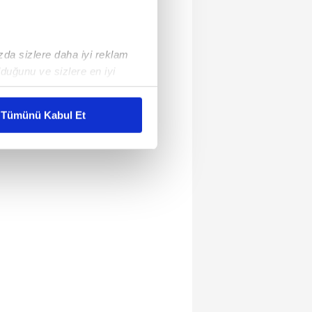
ızda sizlere daha iyi reklam
duğunu ve sizlere en iyi
liyetlerimizi karşılamak
Tümünü Kabul Et
ar gösterilmeyecektir."
çerezler kullanılmaktadır. Bu
u hizmetlerinin sunulması
i ve sizlere yönelik
nılacaktır.
kin detaylı bilgi için Ayarlar
ak ve sitemizde ilgili