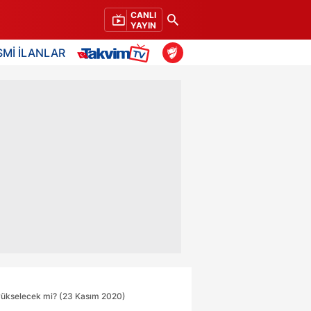
CANLI
YAYIN
SMİ İLANLAR
i yükselecek mi? (23 Kasım 2020)