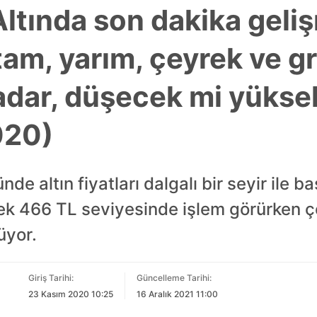
ltında son dakika geliş
 tam, yarım, çeyrek ve g
 kadar, düşecek mi yüks
020)
de altın fiyatları dalgalı bir seyir ile b
ek 466 TL seviyesinde işlem görürken ç
üyor.
Giriş Tarihi:
Güncelleme Tarihi:
23 Kasım 2020 10:25
16 Aralık 2021 11:00