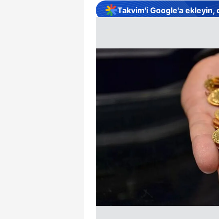
Takvim'i Google'a ekleyin,