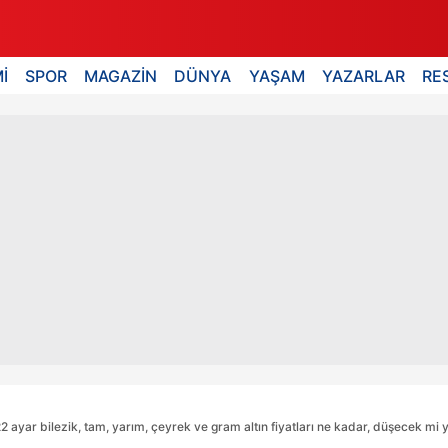
İ
SPOR
MAGAZİN
DÜNYA
YAŞAM
YAZARLAR
RE
22 ayar bilezik, tam, yarım, çeyrek ve gram altın fiyatları ne kadar, düşecek m