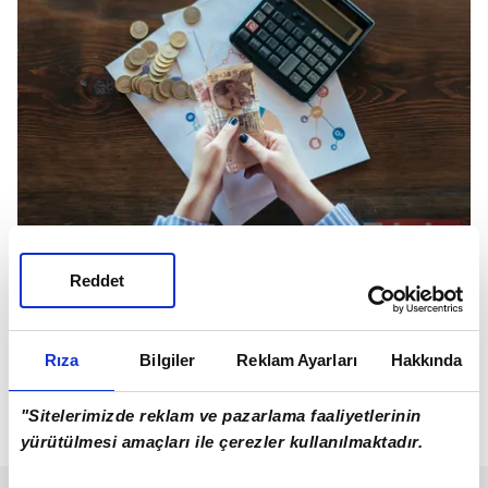
Reddet
Buna göre, kümülatif enflasyon farkı %12.03
oldu. Ocak 2025'te yapılacak maaş artışı, bu farkı
Rıza
Bilgiler
Reklam Ayarları
Hakkında
temel alacak ve Kasım-Aralık ayları enflasyon
oranları da göz önünde bulundurularak
"Sitelerimizde reklam ve pazarlama faaliyetlerinin
belirlenmeye devam edecek.
yürütülmesi amaçları ile çerezler kullanılmaktadır.