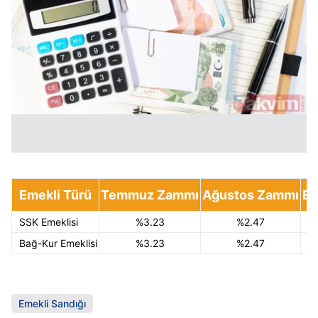
Emekli Türü
Temmuz Zammı
Ağustos Zammı
Ey
SSK Emeklisi
%3.23
%2.47
Bağ-Kur Emeklisi
%3.23
%2.47
Emekli Sandığı