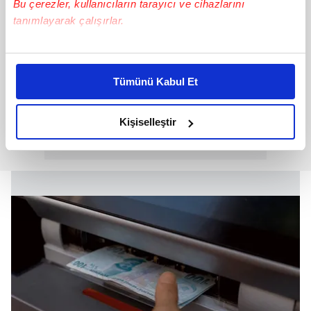
Bu çerezler, kullanıcıların tarayıcı ve cihazlarını
tanımlayarak çalışırlar.
Bu çerezlere izin vermeniz halinde sizlere özel
kişiselleştirilmiş reklamlar sunabilir, sayfalarımızda sizlere
Tümünü Kabul Et
daha iyi reklam deneyimi yaşatabiliriz. Bunu yaparken
amacımızın size daha iyi bir reklam deneyimi sunmak
olduğunu ve sizlere en iyi içerikleri sunabilmek adına
Kişiselleştir
elimizden gelen çabayı gösterdiğimizi ve bu noktada,
reklamların maliyetlerimizi karşılamak noktasında tek gelir
kalemimiz olduğunu sizlere hatırlatmak isteriz.
Her halükârda, kullanıcılar, bu çerezlere izin vermedikleri
takdirde, kullanıcılara hedefli reklamlar
gösterilmeyecektir."
Sizlere daha iyi bir hizmet sunabilmek için İnternet
Sitemizde kendimize ve üçüncü kişilere ait çerezler
kullanılmaktadır. Bu çerezler vasıtasıyla çeşitli kişisel