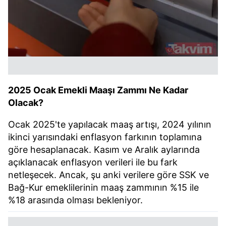
verileriniz işlenmekte olup gerekli olan çerezler bilgi
toplumu hizmetlerinin sunulması amacıyla
kullanılmaktadır. Diğer çerezler, sitemizin daha işlevsel
kılınması ve kişiselleştirilmesi ve sizlere yönelik
reklam/pazarlama faaliyetlerinin yapılması, amaçlarıyla
sınırlı olarak açık rızanız dahilinde kullanılacaktır.
2025 Ocak Emekli Maaşı Zammı Ne Kadar
Çerezlere ilişkin tercihlerinizi aşağıda yer alan panel
Olacak?
vasıtasıyla belirleyebilirsiniz. Çerezlere ilişkin detaylı bilgi
için Ayarlar butonuna tıklayabilir,
Çerez Bilgilendirme
Ocak 2025'te yapılacak maaş artışı, 2024 yılının
Metnimizi
ziyaret edebilirsiniz.
ikinci yarısındaki enflasyon farkının toplamına
göre hesaplanacak. Kasım ve Aralık aylarında
6698 sayılı Kişisel Verilerin Korunması Kanunu uyarınca
açıklanacak enflasyon verileri ile bu fark
hazırlanmış Aydınlatma Metnimizi okumak ve sitemizde
netleşecek. Ancak, şu anki verilere göre SSK ve
ilgili mevzuata uygun olarak kullanılan çerezlerle ilgili bilgi
Bağ-Kur emeklilerinin maaş zammının %15 ile
almak için lütfen
tıklayınız
.
%18 arasında olması bekleniyor.