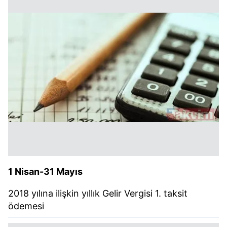
Çerezlere ilişkin tercihlerinizi aşağıda yer alan panel
vasıtasıyla belirleyebilirsiniz. Çerezlere ilişkin detaylı bilgi
için Ayarlar butonuna tıklayabilir,
Çerez Bilgilendirme
Metnimizi
ziyaret edebilirsiniz.
6698 sayılı Kişisel Verilerin Korunması Kanunu uyarınca
hazırlanmış Aydınlatma Metnimizi okumak ve sitemizde
ilgili mevzuata uygun olarak kullanılan çerezlerle ilgili bilgi
almak için lütfen
tıklayınız
.
1 Nisan-31 Mayıs
2018 yılına ilişkin yıllık Gelir Vergisi 1. taksit
ödemesi