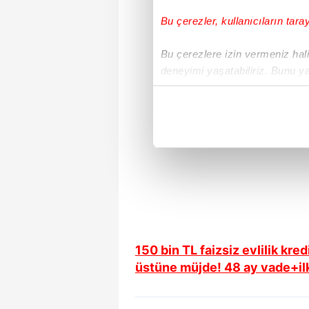
Bu çerezler, kullanıcıların tara
Bu çerezlere izin vermeniz halin
deneyimi yaşatabiliriz. Bunu y
içerikleri sunabilmek adına el
noktasında tek gelir kalemimiz 
Her halükârda, kullanıcılar, bu 
Sizlere daha iyi bir hizmet sun
çerezler vasıtasıyla çeşitli kiş
amacıyla kullanılmaktadır. Diğer
reklam/pazarlama faaliyetlerinin
150 bin TL faizsiz evlilik kre
Çerezlere ilişkin tercihlerinizi 
üstüne müjde! 48 ay vade+ilk
butonuna tıklayabilir,
Çerez Bi
6698 sayılı Kişisel Verilerin 