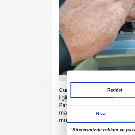
Cumhurbaşkanı Recep Tayyip E
Reddet
ilgilendiren önemli açıklama
Parti'nin seçim beyannamesin
mahsus olmak üzere cep telefo
Rıza
muafiyeti sağlanacağını söyled
"Sitelerimizde reklam ve paza