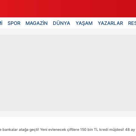
İ
SPOR
MAGAZİN
DÜNYA
YAŞAM
YAZARLAR
RE
le bankalar atağa geçti! Yeni evlenecek çiftlere 150 bin TL kredi müjdesi! 48 ay v