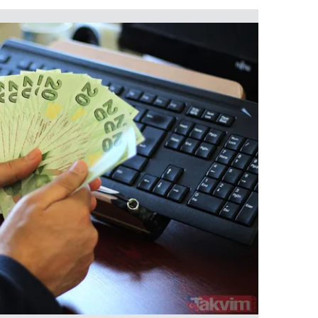
 çerezlerle ilgili bilgi almak için lütfen
tıklayınız
.