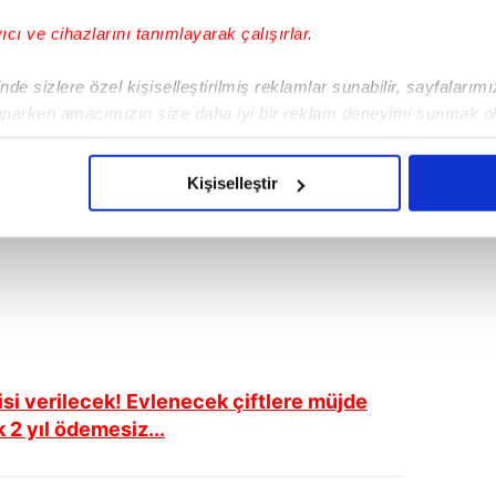
yıcı ve cihazlarını tanımlayarak çalışırlar.
de sizlere özel kişiselleştirilmiş reklamlar sunabilir, sayfalarım
aparken amacımızın size daha iyi bir reklam deneyimi sunmak ol
imizden gelen çabayı gösterdiğimizi ve bu noktada, reklamların ma
olduğunu sizlere hatırlatmak isteriz.
Kişiselleştir
çerezlere izin vermedikleri takdirde, kullanıcılara hedefli reklaml
abilmek için İnternet Sitemizde kendimize ve üçüncü kişilere ait 
isel verileriniz işlenmekte olup gerekli olan çerezler bilgi toplum
 çerezler, sitemizin daha işlevsel kılınması ve kişiselleştirilmes
 yapılması, amaçlarıyla sınırlı olarak açık rızanız dahilinde kulla
disi verilecek! Evlenecek çiftlere müjde
aşağıda yer alan panel vasıtasıyla belirleyebilirsiniz. Çerezlere iliş
 2 yıl ödemesiz...
lgilendirme Metnimizi
ziyaret edebilirsiniz.
Korunması Kanunu uyarınca hazırlanmış Aydınlatma Metnimizi okum