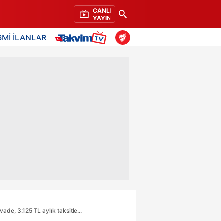
CANLI
YAYIN
SMİ İLANLAR
ade, 3.125 TL aylık taksitle...