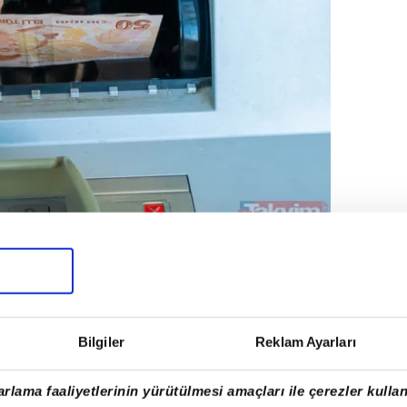
rdoğan ekonomiye ilişkin milyonları
larda bulundu. Cumhurbaşkanı Erdoğan, AK
de yükseköğrenimdeki gençlere bir defaya
nu ve bilgisayar ediniminde vergi
Bilgiler
Reklam Ayarları
i.
rlama faaliyetlerinin yürütülmesi amaçları ile çerezler kullan