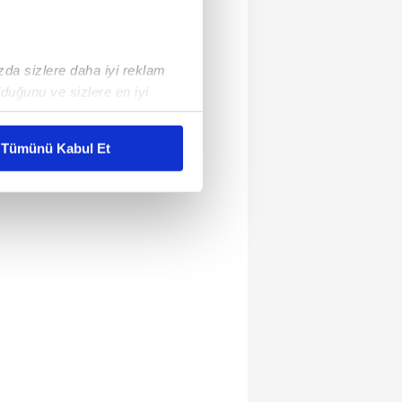
ızda sizlere daha iyi reklam
duğunu ve sizlere en iyi
liyetlerimizi karşılamak
Tümünü Kabul Et
ar gösterilmeyecektir."
çerezler kullanılmaktadır. Bu
u hizmetlerinin sunulması
i ve sizlere yönelik
nılacaktır.
kin detaylı bilgi için Ayarlar
ak ve sitemizde ilgili