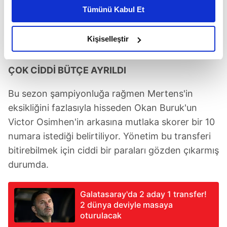
kişiselleştirilmiş reklamlar sunabilir, sayfalarımızda sizlere
Tümünü Kabul Et
daha iyi reklam deneyimi yaşatabiliriz. Bunu yaparken
amacımızın size daha iyi bir reklam deneyimi sunmak
olduğunu ve sizlere en iyi içerikleri sunabilmek adına
Kişiselleştir
Ismael Saibari PSV'de forma giyiyor
elimizden gelen çabayı gösterdiğimizi ve bu noktada,
reklamların maliyetlerimizi karşılamak noktasında tek gelir
ÇOK CİDDİ BÜTÇE AYRILDI
kalemimiz olduğunu sizlere hatırlatmak isteriz.
Bu sezon şampiyonluğa rağmen Mertens'in
Her halükârda, kullanıcılar, bu çerezlere izin vermedikleri
eksikliğini fazlasıyla hisseden Okan Buruk'un
takdirde, kullanıcılara hedefli reklamlar
Victor Osimhen'in arkasına mutlaka skorer bir 10
gösterilmeyecektir."
numara istediği belirtiliyor. Yönetim bu transferi
Sizlere daha iyi bir hizmet sunabilmek için İnternet
bitirebilmek için ciddi bir paraları gözden çıkarmış
Sitemizde kendimize ve üçüncü kişilere ait çerezler
durumda.
kullanılmaktadır. Bu çerezler vasıtasıyla çeşitli kişisel
verileriniz işlenmekte olup gerekli olan çerezler bilgi
Galatasaray'da 2 aday 1 transfer!
toplumu hizmetlerinin sunulması amacıyla
2 dünya deviyle masaya
kullanılmaktadır. Diğer çerezler, sitemizin daha işlevsel
oturulacak
kılınması ve kişiselleştirilmesi ve sizlere yönelik