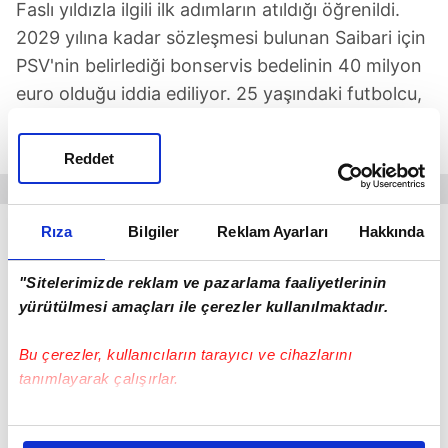
Faslı yıldızla ilgili ilk adımların atıldığı öğrenildi.
2029 yılına kadar sözleşmesi bulunan Saibari için
PSV'nin belirlediği bonservis bedelinin 40 milyon
euro olduğu iddia ediliyor. 25 yaşındaki futbolcu,
Şampiyonlar Ligi'nde de 7 maçta 3 kez ağları
havalandırdı.
Reddet
Rıza
Bilgiler
Reklam Ayarları
Hakkında
"Sitelerimizde reklam ve pazarlama faaliyetlerinin
yürütülmesi amaçları ile çerezler kullanılmaktadır.
Bu çerezler, kullanıcıların tarayıcı ve cihazlarını
tanımlayarak çalışırlar.
Bu çerezlere izin vermeniz halinde sizlere özel