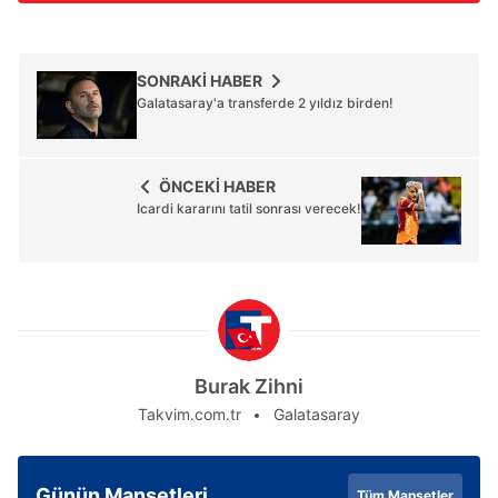
reklam/pazarlama faaliyetlerinin yapılması, amaçlarıyla
sınırlı olarak açık rızanız dahilinde kullanılacaktır.
SONRAKİ HABER
Çerezlere ilişkin tercihlerinizi aşağıda yer alan panel
Galatasaray'a transferde 2 yıldız birden!
vasıtasıyla belirleyebilirsiniz. Çerezlere ilişkin detaylı bilgi
için Ayarlar butonuna tıklayabilir,
Çerez Bilgilendirme
Metnimizi
ziyaret edebilirsiniz.
ÖNCEKİ HABER
Icardi kararını tatil sonrası verecek!
6698 sayılı Kişisel Verilerin Korunması Kanunu uyarınca
hazırlanmış Aydınlatma Metnimizi okumak ve sitemizde
ilgili mevzuata uygun olarak kullanılan çerezlerle ilgili bilgi
almak için lütfen
tıklayınız
.
Burak Zihni
Takvim.com.tr
Galatasaray
Günün Manşetleri
Tüm Manşetler