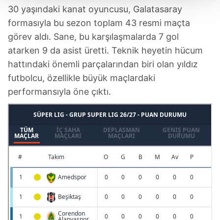
30 yaşındaki kanat oyuncusu, Galatasaray
Her halükârda, kullanıcılar, bu çerezlere izin vermedikleri
formasıyla bu sezon toplam 43 resmi maçta
takdirde, kullanıcılara hedefli reklamlar
görev aldı. Sane, bu karşılaşmalarda 7 gol
gösterilmeyecektir."
atarken 9 da asist üretti. Teknik heyetin hücum
Sizlere daha iyi bir hizmet sunabilmek için İnternet
hattındaki önemli parçalarından biri olan yıldız
Sitemizde kendimize ve üçüncü kişilere ait çerezler
futbolcu, özellikle büyük maçlardaki
kullanılmaktadır. Bu çerezler vasıtasıyla çeşitli kişisel
performansıyla öne çıktı.
verileriniz işlenmekte olup gerekli olan çerezler bilgi
toplumu hizmetlerinin sunulması amacıyla
kullanılmaktadır. Diğer çerezler, sitemizin daha işlevsel
kılınması ve kişiselleştirilmesi ve sizlere yönelik
reklam/pazarlama faaliyetlerinin yapılması, amaçlarıyla
sınırlı olarak açık rızanız dahilinde kullanılacaktır.
Çerezlere ilişkin tercihlerinizi aşağıda yer alan panel
vasıtasıyla belirleyebilirsiniz. Çerezlere ilişkin detaylı bilgi
için Ayarlar butonuna tıklayabilir,
Çerez Bilgilendirme
Metnimizi
ziyaret edebilirsiniz.