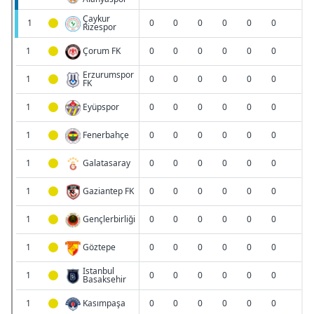
6698 sayılı Kişisel Verilerin Korunması Kanunu uyarınca
hazırlanmış Aydınlatma Metnimizi okumak ve sitemizde
ilgili mevzuata uygun olarak kullanılan çerezlerle ilgili bilgi
almak için lütfen
tıklayınız
.