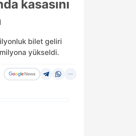
nda kasasını
a
yonluk bilet geliri
0 milyona yükseldi.