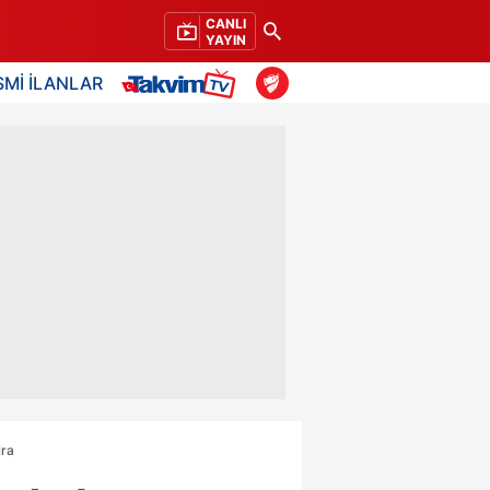
CANLI
YAYIN
SMİ İLANLAR
ira