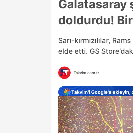
Galatasaray 
doldurdu! Bi
Sarı-kırmızılılar, Ram
elde etti. GS Store’dak
Takvim.com.tr
Takvim'i Google'a ekleyin,