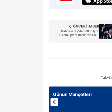
mevzuata uygun olarak kullanılan
ÖNCEKİ HABER
Galatasaray'dan 50 milyon
euroluk plan! Bernardo Silva
olmazsa o gelecek
Takvim
Günün Manşetleri