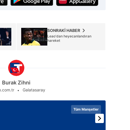
 çerezlerle ilgili bilgi almak için lütfen
tıklayınız
.
SONRAKİ HABER
Leao'dan heyecanlandıran
hareket
Burak Zihni
.com.tr
Galatasaray
Tüm Manşetler