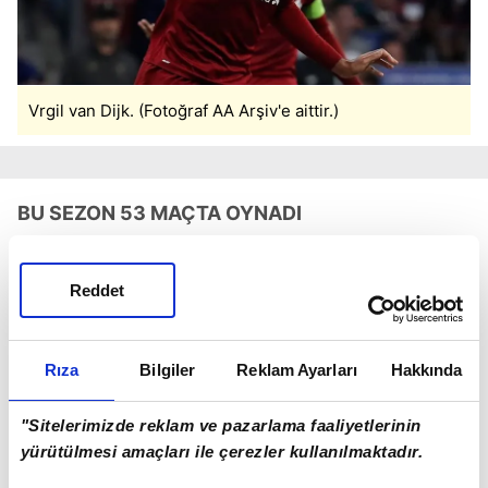
Vrgil van Dijk. (Fotoğraf AA Arşiv'e aittir.)
BU SEZON 53 MAÇTA OYNADI
Sezon sonunda İngiliz devi Liverpool'dan
Reddet
ayrılması beklenen 34 yaşındaki Hollandalı
stoperi İtalya, İngiltere ve İspanya Ligi'nden
takımların da transfer etmek istiyor.
Liverpool
ile
Rıza
Bilgiler
Reklam Ayarları
Hakkında
olan sözleşmesi gelecek yaz sona erecek olan
van Dijk, bu sezon
Galatasaray'a
karşı forma
"Sitelerimizde reklam ve pazarlama faaliyetlerinin
giymişti.
yürütülmesi amaçları ile çerezler kullanılmaktadır.