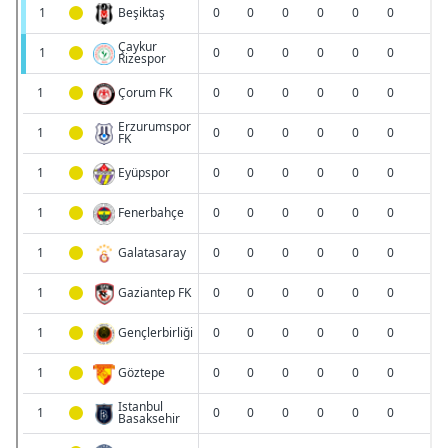
6698 sayılı Kişisel Verilerin Korunması Kanunu uyarınca
hazırlanmış Aydınlatma Metnimizi okumak ve sitemizde
ilgili mevzuata uygun olarak kullanılan çerezlerle ilgili bilgi
almak için lütfen
tıklayınız
.