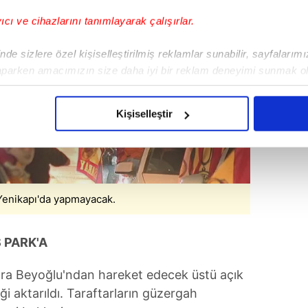
yıcı ve cihazlarını tanımlayarak çalışırlar.
de sizlere özel kişiselleştirilmiş reklamlar sunabilir, sayfalarım
aparken amacımızın size daha iyi bir reklam deneyimi sunmak ol
imizden gelen çabayı gösterdiğimizi ve bu noktada, reklamların ma
olduğunu sizlere hatırlatmak isteriz.
Kişiselleştir
çerezlere izin vermedikleri takdirde, kullanıcılara hedefli reklaml
abilmek için İnternet Sitemizde kendimize ve üçüncü kişilere ait 
isel verileriniz işlenmekte olup gerekli olan çerezler bilgi toplum
Yenikapı'da yapmayacak.
 çerezler, sitemizin daha işlevsel kılınması ve kişiselleştirilmes
 yapılması, amaçlarıyla sınırlı olarak açık rızanız dahilinde kulla
 PARK'A
aşağıda yer alan panel vasıtasıyla belirleyebilirsiniz. Çerezlere iliş
lgilendirme Metnimizi
ziyaret edebilirsiniz.
onra Beyoğlu'ndan hareket edecek üstü açık
 aktarıldı. Taraftarların güzergah
Korunması Kanunu uyarınca hazırlanmış Aydınlatma Metnimizi okum