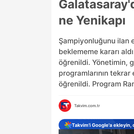
Galatasaray'd
ne Yenikapı
Şampiyonluğunu ilan e
beklememe kararı aldı.
öğrenildi. Yönetimin,
programlarının tekrar
öğrenildi. Program Ram
Takvim.com.tr
Takvim'i Google'a ekleyin,