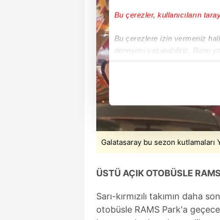
Bu çerezler, kullanıcıların tara
Bu çerezlere izin vermeniz halin
deneyimi yaşatabiliriz. Bunu y
içerikleri sunabilmek adına el
noktasında tek gelir kalemimiz 
Her halükârda, kullanıcılar, bu 
Sizlere daha iyi bir hizmet sun
çerezler vasıtasıyla çeşitli kiş
Galatasaray bu sezon kutlamaları 
amacıyla kullanılmaktadır. Diğer
reklam/pazarlama faaliyetlerinin
ÜSTÜ AÇIK OTOBÜSLE RAMS
Çerezlere ilişkin tercihlerinizi 
butonuna tıklayabilir,
Çerez Bi
Sarı-kırmızılı takımın daha s
otobüsle RAMS Park'a geçeceği
6698 sayılı Kişisel Verilerin 