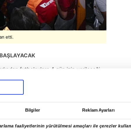
n etti.
 BAŞLAYACAK
dından futbolculara 4 gün izin verileceği
ı için çarşamba akşamı üzerinde uzlaşıldı.
e futbolcuların, organizasyon öncesinde
a geleceği ifade edildi.
Bilgiler
Reklam Ayarları
rlama faaliyetlerinin yürütülmesi amaçları ile çerezler kullan