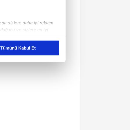
ızda sizlere daha iyi reklam
duğunu ve sizlere en iyi
liyetlerimizi karşılamak
Tümünü Kabul Et
ar gösterilmeyecektir."
çerezler kullanılmaktadır. Bu
u hizmetlerinin sunulması
i ve sizlere yönelik
nılacaktır.
kin detaylı bilgi için Ayarlar
ak ve sitemizde ilgili