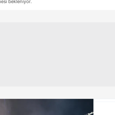
esi bekleniyor.
 çerezlerle ilgili bilgi almak için lütfen
tıklayınız
.