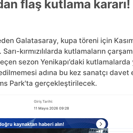
an flaş kutlama kararı!
den Galatasaray, kupa töreni için Kas
 Sarı-kırmızılılarda kutlamaların çarşa
 geçen sezon Yenikapı’daki kutlamalard
 edilmemesi adına bu kez sanatçı davet 
s Park'ta gerçekleştirilecek.
Giriş Tarihi:
11 Mayıs 2026 09:28
 doğru kaynaktan haberi alın!