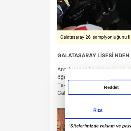
Galatasaray 26. şampiyonluğunu ila
GALATASARAY LİSESİ'NDEN
Antalyaspor karşılaşmasının ar
öğrenilirken, kutlama program
Teknik direktör Okan Buruk v
Reddet
Galatasaray Lisesi'nde bir aray
Rıza
"Sitelerimizde reklam ve paza