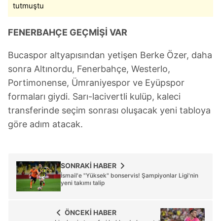
tutmuştu
kullanılmaktadır. Diğer çerezler, sitemizin daha işlevsel
kılınması ve kişiselleştirilmesi ve sizlere yönelik
FENERBAHÇE GEÇMİŞİ VAR
reklam/pazarlama faaliyetlerinin yapılması, amaçlarıyla
sınırlı olarak açık rızanız dahilinde kullanılacaktır.
Bucaspor altyapısından yetişen Berke Özer, daha
sonra Altınordu, Fenerbahçe, Westerlo,
Çerezlere ilişkin tercihlerinizi aşağıda yer alan panel
vasıtasıyla belirleyebilirsiniz. Çerezlere ilişkin detaylı bilgi
Portimonense, Ümraniyespor ve Eyüpspor
için Ayarlar butonuna tıklayabilir,
Çerez Bilgilendirme
formaları giydi. Sarı-lacivertli kulüp, kaleci
Metnimizi
ziyaret edebilirsiniz.
transferinde seçim sonrası oluşacak yeni tabloya
göre adım atacak.
6698 sayılı Kişisel Verilerin Korunması Kanunu uyarınca
hazırlanmış Aydınlatma Metnimizi okumak ve sitemizde
ilgili mevzuata uygun olarak kullanılan çerezlerle ilgili bilgi
almak için lütfen
tıklayınız
.
SONRAKİ HABER
İsmail'e "Yüksek" bonservis! Şampiyonlar Ligi'nin
yeni takımı talip
ÖNCEKİ HABER