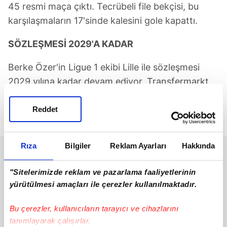
45 resmi maça çıktı. Tecrübeli file bekçisi, bu
karşılaşmaların 17'sinde kalesini gole kapattı.
SÖZLEŞMESİ 2029'A KADAR
Berke Özer'in Ligue 1 ekibi Lille ile sözleşmesi
2029 yılına kadar devam ediyor. Transfermarkt
verilerine göre 25 yaşındaki kalecinin güncel
piyasa değeri 10 milyon euro seviyesinde
Reddet
gösteriliyor.
Rıza
Bilgiler
Reklam Ayarları
Hakkında
"Sitelerimizde reklam ve pazarlama faaliyetlerinin
yürütülmesi amaçları ile çerezler kullanılmaktadır.
Bu çerezler, kullanıcıların tarayıcı ve cihazlarını
tanımlayarak çalışırlar.