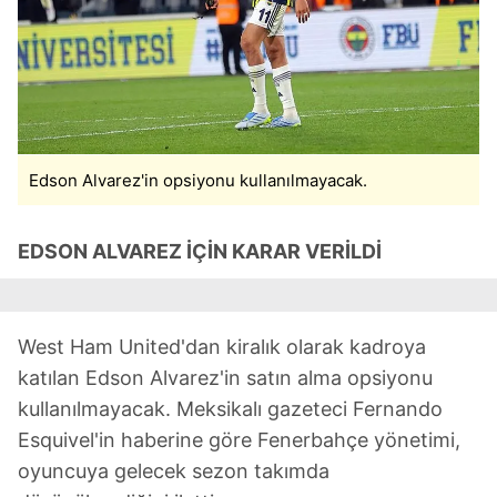
Çerezlere ilişkin tercihlerinizi aşağıda yer alan panel
vasıtasıyla belirleyebilirsiniz. Çerezlere ilişkin detaylı bilgi
için Ayarlar butonuna tıklayabilir,
Çerez Bilgilendirme
Metnimizi
ziyaret edebilirsiniz.
6698 sayılı Kişisel Verilerin Korunması Kanunu uyarınca
hazırlanmış Aydınlatma Metnimizi okumak ve sitemizde
Edson Alvarez'in opsiyonu kullanılmayacak.
ilgili mevzuata uygun olarak kullanılan çerezlerle ilgili bilgi
almak için lütfen
tıklayınız
.
EDSON ALVAREZ İÇİN KARAR VERİLDİ
West Ham United'dan kiralık olarak kadroya
katılan Edson Alvarez'in satın alma opsiyonu
kullanılmayacak. Meksikalı gazeteci Fernando
Esquivel'in haberine göre Fenerbahçe yönetimi,
oyuncuya gelecek sezon takımda