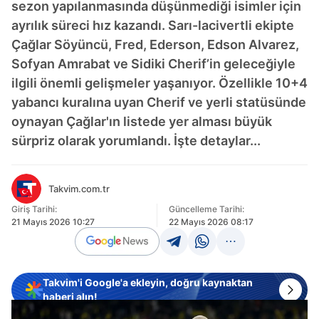
sezon yapılanmasında düşünmediği isimler için
ayrılık süreci hız kazandı. Sarı-lacivertli ekipte
Çağlar Söyüncü, Fred, Ederson, Edson Alvarez,
Sofyan Amrabat ve Sidiki Cherif’in geleceğiyle
ilgili önemli gelişmeler yaşanıyor. Özellikle 10+4
yabancı kuralına uyan Cherif ve yerli statüsünde
oynayan Çağlar'ın listede yer alması büyük
sürpriz olarak yorumlandı. İşte detaylar...
Takvim.com.tr
Giriş Tarihi:
Güncelleme Tarihi:
21 Mayıs 2026 10:27
22 Mayıs 2026 08:17
Takvim'i Google'a ekleyin, doğru kaynaktan
haberi alın!