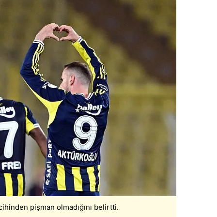
 çerezlerle ilgili bilgi almak için lütfen
tıklayınız
.
hinden pişman olmadığını belirtti.