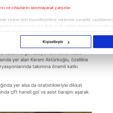
yıcı ve cihazlarını tanımlayarak çalışırlar.
de sizlere özel kişiselleştirilmiş reklamlar sunabilir, sayfalarım
aparken amacımızın size daha iyi bir reklam deneyimi sunmak ol
imizden gelen çabayı gösterdiğimizi ve bu noktada, reklamların ma
olduğunu sizlere hatırlatmak isteriz.
Kişiselleştir
çerezlere izin vermedikleri takdirde, kullanıcılara hedefli reklaml
a hücum organizasyonlarında en fazla
sında yer alan Kerem Aktürkoğlu, özellikle
abilmek için İnternet Sitemizde kendimize ve üçüncü kişilere ait 
ryasyonlarında takımına önemli katkı
isel verileriniz işlenmekte olup gerekli olan çerezler bilgi toplum
 çerezler, sitemizin daha işlevsel kılınması ve kişiselleştirilmes
 yapılması, amaçlarıyla sınırlı olarak açık rızanız dahilinde kulla
ında yer alsa da istatistikleriyle dikkat
unda çift haneli gol ve asist barajını aşarak
aşağıda yer alan panel vasıtasıyla belirleyebilirsiniz. Çerezlere iliş
lgilendirme Metnimizi
ziyaret edebilirsiniz.
Korunması Kanunu uyarınca hazırlanmış Aydınlatma Metnimizi okum