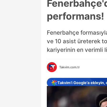
Fenerbahçe'd
performans!
Fenerbahçe formasıyla
ve 10 asist üreterek t
kariyerinin en verimli 
Takvim.com.tr
Takvim'i Google'a ekleyin,