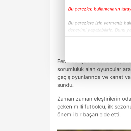
Bu çerezler, kullanıcıların tara
Bu çerezlere izin vermeniz halin
deneyimi yaşatabiliriz. Bunu y
içerikleri sunabilmek adına el
noktasında tek gelir kalemimiz 
Her halükârda, kullanıcılar, bu 
Fenerbahçe'nin sezon boyunc
sorumluluk alan oyuncular ara
Sizlere daha iyi bir hizmet sun
geçiş oyunlarında ve kanat va
çerezler vasıtasıyla çeşitli kiş
sundu.
amacıyla kullanılmaktadır. Diğer
reklam/pazarlama faaliyetlerinin
Zaman zaman eleştirilerin odağ
çeken milli futbolcu, ilk sezon
Çerezlere ilişkin tercihlerinizi 
önemli bir başarı elde etti.
butonuna tıklayabilir,
Çerez Bi
6698 sayılı Kişisel Verilerin 