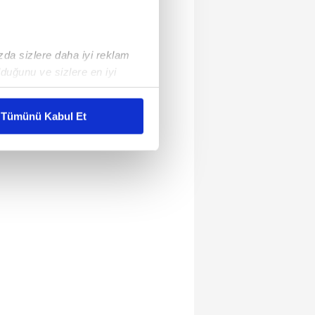
ızda sizlere daha iyi reklam
duğunu ve sizlere en iyi
liyetlerimizi karşılamak
Tümünü Kabul Et
ar gösterilmeyecektir."
çerezler kullanılmaktadır. Bu
u hizmetlerinin sunulması
i ve sizlere yönelik
nılacaktır.
kin detaylı bilgi için Ayarlar
ak ve sitemizde ilgili