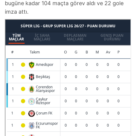
bugüne kadar 104 maçta görev aldı ve 22 gole
6698 sayılı Kişisel Verilerin Korunması Kanunu uyarınca
imza attı.
hazırlanmış Aydınlatma Metnimizi okumak ve sitemizde
ilgili mevzuata uygun olarak kullanılan çerezlerle ilgili bilgi
almak için lütfen
tıklayınız
.