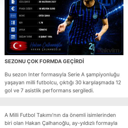
Her halükârda, kullanıcılar, bu çerezlere izin vermedikleri
takdirde, kullanıcılara hedefli reklamlar
gösterilmeyecektir."
Sizlere daha iyi bir hizmet sunabilmek için İnternet
Sitemizde kendimize ve üçüncü kişilere ait çerezler
kullanılmaktadır. Bu çerezler vasıtasıyla çeşitli kişisel
verileriniz işlenmekte olup gerekli olan çerezler bilgi
SEZONU ÇOK FORMDA GEÇİRDİ
toplumu hizmetlerinin sunulması amacıyla
kullanılmaktadır. Diğer çerezler, sitemizin daha işlevsel
Bu sezon Inter formasıyla Serie A şampiyonluğu
kılınması ve kişiselleştirilmesi ve sizlere yönelik
yaşayan milli futbolcu, çıktığı 30 karşılaşmada 12
reklam/pazarlama faaliyetlerinin yapılması, amaçlarıyla
sınırlı olarak açık rızanız dahilinde kullanılacaktır.
gol ve 7 asistlik performans sergiledi.
Çerezlere ilişkin tercihlerinizi aşağıda yer alan panel
vasıtasıyla belirleyebilirsiniz. Çerezlere ilişkin detaylı bilgi
A Milli Futbol Takımı'nın da önemli isimlerinden
için Ayarlar butonuna tıklayabilir,
Çerez Bilgilendirme
biri olan Hakan Çalhanoğlu, ay-yıldızlı formayla
Metnimizi
ziyaret edebilirsiniz.