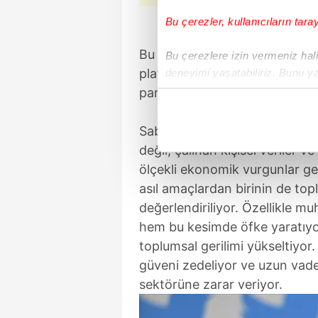
Bu çerezler, kullanıcıların tara
Bu dolandırıcılık ağları özellik
Bu çerezlere izin vermeniz halin
platformlarına yönlendirme ya
deneyimi yaşatabiliriz. Bunu y
içerikleri sunabilmek adına el
para yatırdıktan sonra bir dah
noktasında tek gelir kalemimiz 
Sabah'tan Metin Can'ın haberin
Her halükârda, kullanıcılar, bu 
değil; çalınan kişisel veriler 
ölçekli ekonomik vurgunlar ger
Sizlere daha iyi bir hizmet sun
asıl amaçlardan birinin de to
çerezler vasıtasıyla çeşitli kiş
değerlendiriliyor. Özellikle m
amacıyla kullanılmaktadır. Diğer
hem bu kesimde öfke yaratıyo
reklam/pazarlama faaliyetlerinin
toplumsal gerilimi yükseltiyor
Çerezlere ilişkin tercihlerinizi 
güveni zedeliyor ve uzun vaded
butonuna tıklayabilir,
Çerez Bi
sektörüne zarar veriyor.
6698 sayılı Kişisel Verilerin 