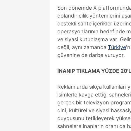
Son dönemde X platformunda hı
dolandırıcılık yöntemlerini aş
destekli sahte içerikler üzerin
operasyonlarının hedefinde man
ve siyasi kutuplaşma var. Gel
değil, aynı zamanda
Türkiye
'n
güvenine de darbe vuruyor.
İNANIP TIKLAMA YÜZDE 20'L
Reklamlarda sıkça kullanılan y
isimlerle kavga ettiği sahneler
gerçek bir televizyon program
dini, kültürel ve siyasi hassas
duygusunu tetikleyerek yüksek
sahnelere inanların oranı da 