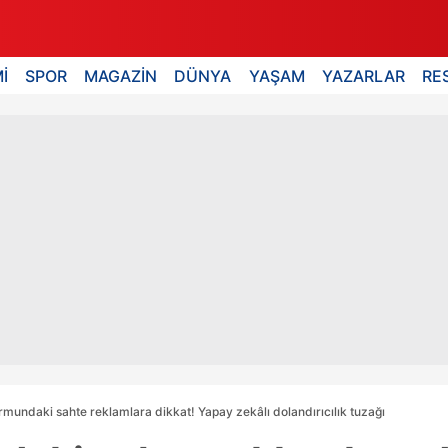
İ
SPOR
MAGAZİN
DÜNYA
YAŞAM
YAZARLAR
RE
ormundaki sahte reklamlara dikkat! Yapay zekâlı dolandırıcılık tuzağı