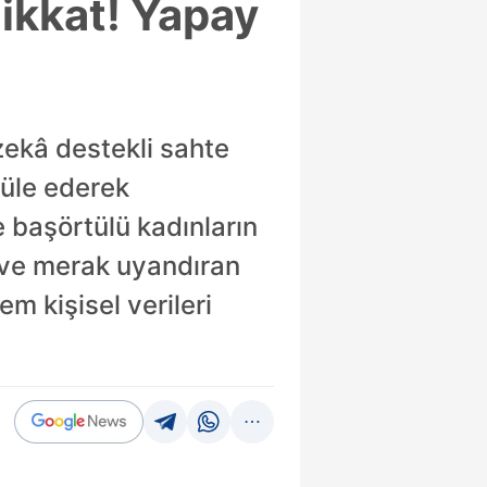
ikkat! Yapay
zekâ destekli sahte
püle ederek
e başörtülü kadınların
e ve merak uyandıran
em kişisel verileri