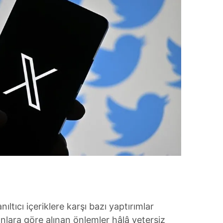
 çerezlerle ilgili bilgi almak için lütfen
tıklayınız
.
nıltıcı içeriklere karşı bazı yaptırımlar
anlara göre alınan önlemler hâlâ yetersiz