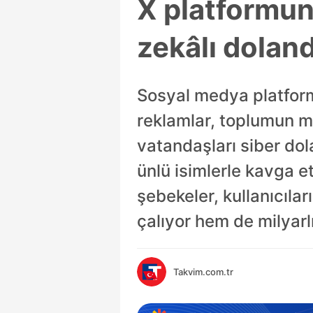
X platformun
zekâlı doland
Sosyal medya platform
reklamlar, toplumun m
vatandaşları siber dol
ünlü isimlerle kavga e
şebekeler, kullanıcılar
çalıyor hem de milyarl
Takvim.com.tr