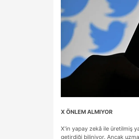
mevzuata uygun olarak kullanılan
X ÖNLEM ALMIYOR
X'in yapay zekâ ile üretilmiş ya
getirdiği biliniyor. Ancak uzm