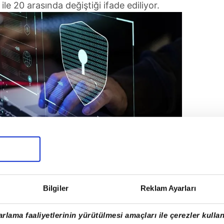
le 20 arasında değiştiği ifade ediliyor.
Bilgiler
Reklam Ayarları
i sahte reklamlar manevi değerler ve toplumsal
on yapıyor. (Fotoğraflar : Takvim Foto Arşiv,
rlama faaliyetlerinin yürütülmesi amaçları ile çerezler kullan