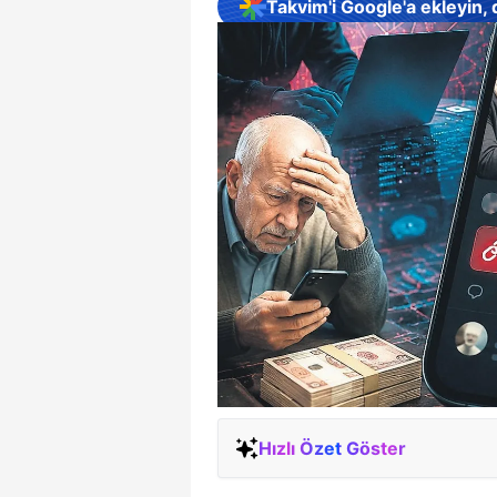
Takvim'i Google'a ekleyin,
Hızlı Özet Göster