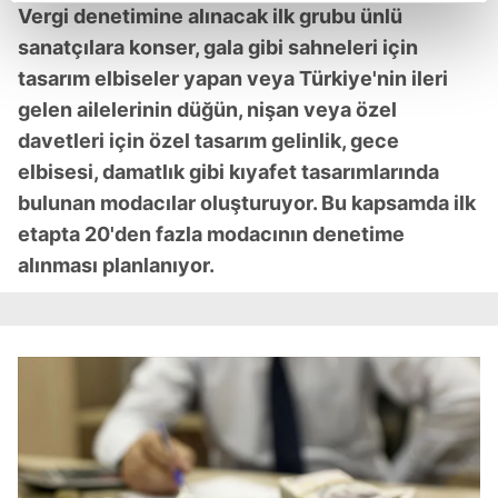
reklamların maliyetlerimizi karşılamak noktasında tek gelir
Vergi denetimine alınacak ilk grubu ünlü
kalemimiz olduğunu sizlere hatırlatmak isteriz.
sanatçılara konser, gala gibi sahneleri için
tasarım elbiseler yapan veya Türkiye'nin ileri
Her halükârda, kullanıcılar, bu çerezlere izin vermedikleri
gelen ailelerinin düğün, nişan veya özel
takdirde, kullanıcılara hedefli reklamlar
davetleri için özel tasarım gelinlik, gece
gösterilmeyecektir."
elbisesi, damatlık gibi kıyafet tasarımlarında
Sizlere daha iyi bir hizmet sunabilmek için İnternet
bulunan modacılar oluşturuyor. Bu kapsamda ilk
Sitemizde kendimize ve üçüncü kişilere ait çerezler
etapta 20'den fazla modacının denetime
kullanılmaktadır. Bu çerezler vasıtasıyla çeşitli kişisel
alınması planlanıyor.
verileriniz işlenmekte olup gerekli olan çerezler bilgi
toplumu hizmetlerinin sunulması amacıyla
kullanılmaktadır. Diğer çerezler, sitemizin daha işlevsel
kılınması ve kişiselleştirilmesi ve sizlere yönelik
reklam/pazarlama faaliyetlerinin yapılması, amaçlarıyla
sınırlı olarak açık rızanız dahilinde kullanılacaktır.
Çerezlere ilişkin tercihlerinizi aşağıda yer alan panel
vasıtasıyla belirleyebilirsiniz. Çerezlere ilişkin detaylı bilgi