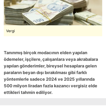
için Ayarlar butonuna tıklayabilir,
Çerez Bilgilendirme
Metnimizi
ziyaret edebilirsiniz.
6698 sayılı Kişisel Verilerin Korunması Kanunu uyarınca
hazırlanmış Aydınlatma Metnimizi okumak ve sitemizde
Vergi
ilgili mevzuata uygun olarak kullanılan çerezlerle ilgili bilgi
almak için lütfen
tıklayınız
.
Tanınmış birçok modacının elden yapılan
ödemeler, işçilere, çalışanlara veya akrabalara
yapılan gönderimler, bireysel hesaplara gelen
paraların beyan dışı bırakılması gibi farklı
yöntemlerle sadece 2024 ve 2025 yıllarında
500 milyon liradan fazla kazancı vergisiz elde
ettikleri tahmin ediliyor.