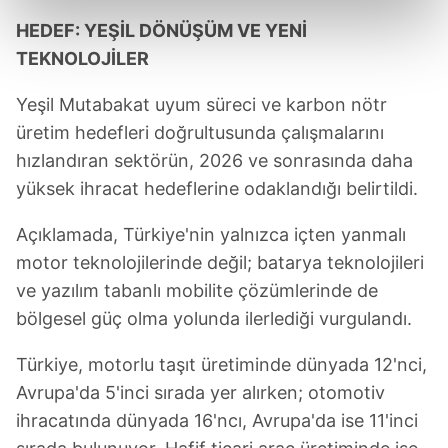
kalemimiz olduğunu sizlere hatırlatmak isteriz.
HEDEF: YEŞİL DÖNÜŞÜM VE YENİ
TEKNOLOJİLER
Her halükârda, kullanıcılar, bu çerezlere izin vermedikleri
takdirde, kullanıcılara hedefli reklamlar
Yeşil Mutabakat uyum süreci ve karbon nötr
gösterilmeyecektir."
üretim hedefleri doğrultusunda çalışmalarını
hızlandıran sektörün, 2026 ve sonrasında daha
Sizlere daha iyi bir hizmet sunabilmek için İnternet
yüksek ihracat hedeflerine odaklandığı belirtildi.
Sitemizde kendimize ve üçüncü kişilere ait çerezler
kullanılmaktadır. Bu çerezler vasıtasıyla çeşitli kişisel
Açıklamada, Türkiye'nin yalnızca içten yanmalı
verileriniz işlenmekte olup gerekli olan çerezler bilgi
motor teknolojilerinde değil; batarya teknolojileri
toplumu hizmetlerinin sunulması amacıyla
kullanılmaktadır. Diğer çerezler, sitemizin daha işlevsel
ve yazılım tabanlı mobilite çözümlerinde de
kılınması ve kişiselleştirilmesi ve sizlere yönelik
bölgesel güç olma yolunda ilerlediği vurgulandı.
reklam/pazarlama faaliyetlerinin yapılması, amaçlarıyla
sınırlı olarak açık rızanız dahilinde kullanılacaktır.
Türkiye, motorlu taşıt üretiminde dünyada 12'nci,
Avrupa'da 5'inci sırada yer alırken; otomotiv
Çerezlere ilişkin tercihlerinizi aşağıda yer alan panel
ihracatında dünyada 16'ncı, Avrupa'da ise 11'inci
vasıtasıyla belirleyebilirsiniz. Çerezlere ilişkin detaylı bilgi