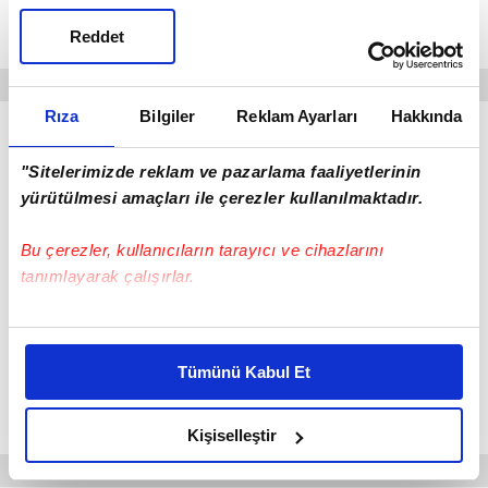
de ihracat rakamlarının yükselmesine katkı
Reddet
sağladı.
Rıza
Bilgiler
Reklam Ayarları
Hakkında
"Sitelerimizde reklam ve pazarlama faaliyetlerinin
yürütülmesi amaçları ile çerezler kullanılmaktadır.
Bu çerezler, kullanıcıların tarayıcı ve cihazlarını
tanımlayarak çalışırlar.
Bu çerezlere izin vermeniz halinde sizlere özel
kişiselleştirilmiş reklamlar sunabilir, sayfalarımızda sizlere
Tümünü Kabul Et
daha iyi reklam deneyimi yaşatabiliriz. Bunu yaparken
amacımızın size daha iyi bir reklam deneyimi sunmak
olduğunu ve sizlere en iyi içerikleri sunabilmek adına
Kişiselleştir
elimizden gelen çabayı gösterdiğimizi ve bu noktada,
reklamların maliyetlerimizi karşılamak noktasında tek gelir