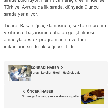
sırada bulunuyor. Hafif ticari araç üretiminde ise
için Ayarlar butonuna tıklayabilir,
Çerez Bilgilendirme
Türkiye, Avrupa'da ilk sırada, dünyada 9'uncu
Metnimizi
ziyaret edebilirsiniz.
sırada yer alıyor.
6698 sayılı Kişisel Verilerin Korunması Kanunu uyarınca
Ticaret Bakanlığı açıklamasında, sektörün üretim
hazırlanmış Aydınlatma Metnimizi okumak ve sitemizde
ilgili mevzuata uygun olarak kullanılan çerezlerle ilgili bilgi
ve ihracat başarısının daha da geliştirilmesi
almak için lütfen
tıklayınız
.
amacıyla destek programlarının ve tüm
imkanların sürdürüleceği belirtildi.
SONRAKİ HABER
Sanayi kolejleri üretim üssü olacak
ÖNCEKİ HABER
Schengen’de randevu karaborsası patladı