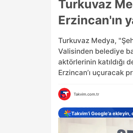
Turkuvaz Med
Erzincan'ın y
Turkuvaz Medya, "Şehr
Valisinden belediye b
aktörlerinin katıldığı
Erzincan’ı uçuracak pr
Takvim.com.tr
Takvim'i Google'a ekleyin,