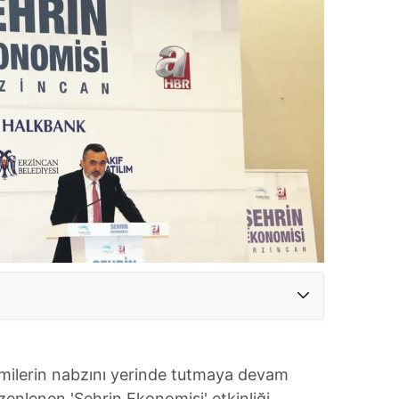
ilerin nabzını yerinde tutmaya devam
zenlenen 'Şehrin Ekonomisi' etkinliği