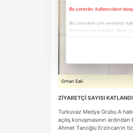
Bu çerezler, kullanıcıların tara
Bu çerezlere izin vermeniz halin
deneyimi yaşatabiliriz. Bunu y
içerikleri sunabilmek adına el
noktasında tek gelir kalemimiz 
Her halükârda, kullanıcılar, bu 
Sizlere daha iyi bir hizmet sun
çerezler vasıtasıyla çeşitli kiş
Orhan Sali.
amacıyla kullanılmaktadır. Diğer
reklam/pazarlama faaliyetlerinin
ZİYARETÇİ SAYISI KATLANDI
Çerezlere ilişkin tercihlerinizi 
Turkuvaz Medya Grubu A haber
butonuna tıklayabilir,
Çerez Bi
açılış konuşmasının ardından 
Ahmet Tanoğlu Erzincan'ın ticar
6698 sayılı Kişisel Verilerin 