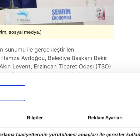
vim, sosyal medya.)
n sunumu ile gerçekleştirilen
i Hamza Aydoğdu, Belediye Başkanı Bekir
 Akın Levent, Erzincan Ticaret Odası (TSO)
in önde gelen çok sayıda iş insanı katıldı.
Bilgiler
Reklam Ayarları
rlama faaliyetlerinin yürütülmesi amaçları ile çerezler kullan