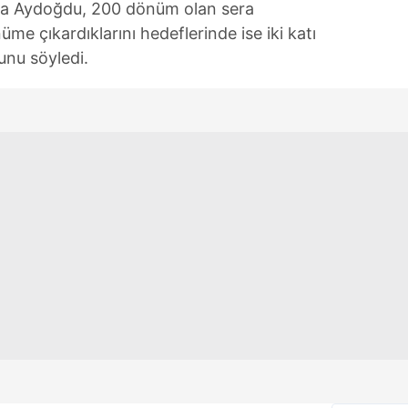
za Aydoğdu, 200 dönüm olan sera
 çerezlerle ilgili bilgi almak için lütfen
tıklayınız
.
üme çıkardıklarını hedeflerinde ise iki katı
nu söyledi.