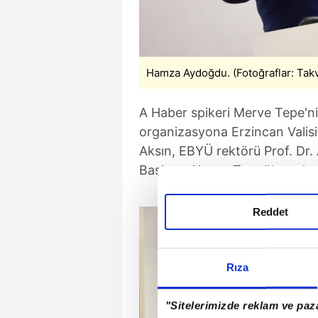
Hamza Aydoğdu. (Fotoğraflar: Tak
A Haber spikeri Merve Tepe'ni
organizasyona Erzincan Valis
Aksın, EBYÜ rektörü Prof. Dr.
Başkanı Ahmet Tanoğlu ve kent
Reddet
Rıza
"Sitelerimizde reklam ve paza