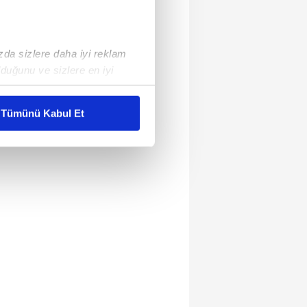
ızda sizlere daha iyi reklam
duğunu ve sizlere en iyi
liyetlerimizi karşılamak
Tümünü Kabul Et
ar gösterilmeyecektir."
çerezler kullanılmaktadır. Bu
u hizmetlerinin sunulması
i ve sizlere yönelik
nılacaktır.
kin detaylı bilgi için Ayarlar
ak ve sitemizde ilgili