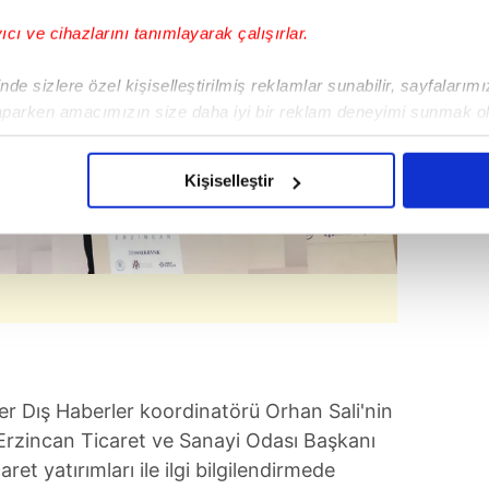
yıcı ve cihazlarını tanımlayarak çalışırlar.
de sizlere özel kişiselleştirilmiş reklamlar sunabilir, sayfalarım
aparken amacımızın size daha iyi bir reklam deneyimi sunmak ol
imizden gelen çabayı gösterdiğimizi ve bu noktada, reklamların ma
olduğunu sizlere hatırlatmak isteriz.
Kişiselleştir
çerezlere izin vermedikleri takdirde, kullanıcılara hedefli reklaml
abilmek için İnternet Sitemizde kendimize ve üçüncü kişilere ait 
isel verileriniz işlenmekte olup gerekli olan çerezler bilgi toplum
 çerezler, sitemizin daha işlevsel kılınması ve kişiselleştirilmes
 yapılması, amaçlarıyla sınırlı olarak açık rızanız dahilinde kulla
aşağıda yer alan panel vasıtasıyla belirleyebilirsiniz. Çerezlere iliş
 Dış Haberler koordinatörü Orhan Sali'nin
lgilendirme Metnimizi
ziyaret edebilirsiniz.
Erzincan Ticaret ve Sanayi Odası Başkanı
et yatırımları ile ilgi bilgilendirmede
Korunması Kanunu uyarınca hazırlanmış Aydınlatma Metnimizi okum